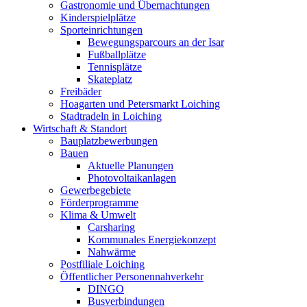
Gastronomie und Übernachtungen
Kinderspielplätze
Sporteinrichtungen
Bewegungsparcours an der Isar
Fußballplätze
Tennisplätze
Skateplatz
Freibäder
Hoagarten und Petersmarkt Loiching
Stadtradeln in Loiching
Wirtschaft & Standort
Bauplatzbewerbungen
Bauen
Aktuelle Planungen
Photovoltaikanlagen
Gewerbegebiete
Förderprogramme
Klima & Umwelt
Carsharing
Kommunales Energiekonzept
Nahwärme
Postfiliale Loiching
Öffentlicher Personennahverkehr
DINGO
Busverbindungen