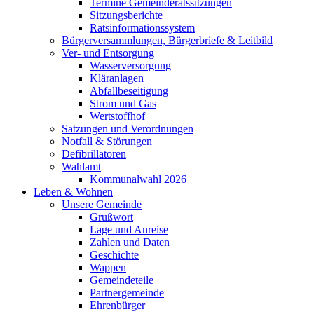
Termine Gemeinderatssitzungen
Sitzungsberichte
Ratsinformationssystem
Bürgerversammlungen, Bürgerbriefe & Leitbild
Ver- und Entsorgung
Wasserversorgung
Kläranlagen
Abfallbeseitigung
Strom und Gas
Wertstoffhof
Satzungen und Verordnungen
Notfall & Störungen
Defibrillatoren
Wahlamt
Kommunalwahl 2026
Leben & Wohnen
Unsere Gemeinde
Grußwort
Lage und Anreise
Zahlen und Daten
Geschichte
Wappen
Gemeindeteile
Partnergemeinde
Ehrenbürger