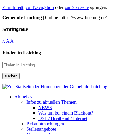
Zum Inhalt
,
zur Navigation
oder
zur Startseite
springen.
Gemeinde Loiching
| Online: https://www.loiching.de/
Schriftgröße
A
A
A
Finden in Loiching
suchen
Aktuelles
Infos zu aktuellen Themen
NEWS
Was tun bei einem Blackout?
DSL / Breitband / Internet
Bekanntmachungen
Stellenangebote