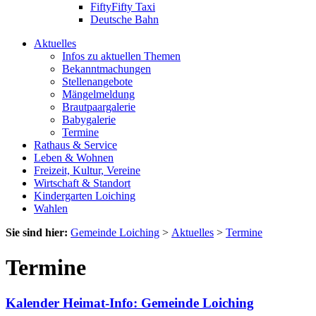
FiftyFifty Taxi
Deutsche Bahn
Aktuelles
Infos zu aktuellen Themen
Bekanntmachungen
Stellenangebote
Mängelmeldung
Brautpaargalerie
Babygalerie
Termine
Rathaus & Service
Leben & Wohnen
Freizeit, Kultur, Vereine
Wirtschaft & Standort
Kindergarten Loiching
Wahlen
Sie sind hier:
Gemeinde Loiching
>
Aktuelles
>
Termine
Termine
Kalender Heimat-Info: Gemeinde Loiching