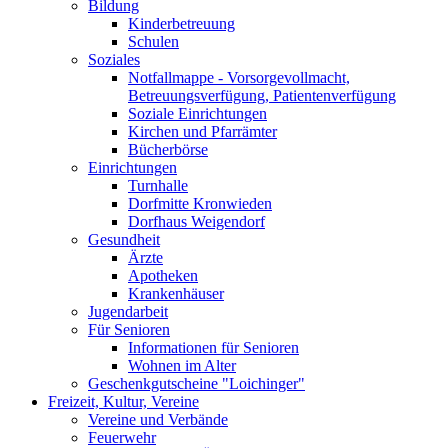
Bildung
Kinderbetreuung
Schulen
Soziales
Notfallmappe - Vorsorgevollmacht,
Betreuungsverfügung, Patientenverfügung
Soziale Einrichtungen
Kirchen und Pfarrämter
Bücherbörse
Einrichtungen
Turnhalle
Dorfmitte Kronwieden
Dorfhaus Weigendorf
Gesundheit
Ärzte
Apotheken
Krankenhäuser
Jugendarbeit
Für Senioren
Informationen für Senioren
Wohnen im Alter
Geschenkgutscheine "Loichinger"
Freizeit, Kultur, Vereine
Vereine und Verbände
Feuerwehr