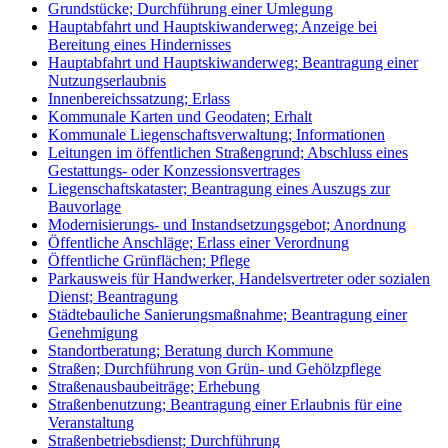
Grundstücke; Durchführung einer Umlegung
Hauptabfahrt und Hauptskiwanderweg; Anzeige bei
Bereitung eines Hindernisses
Hauptabfahrt und Hauptskiwanderweg; Beantragung einer
Nutzungserlaubnis
Innenbereichssatzung; Erlass
Kommunale Karten und Geodaten; Erhalt
Kommunale Liegenschaftsverwaltung; Informationen
Leitungen im öffentlichen Straßengrund; Abschluss eines
Gestattungs- oder Konzessionsvertrages
Liegenschaftskataster; Beantragung eines Auszugs zur
Bauvorlage
Modernisierungs- und Instandsetzungsgebot; Anordnung
Öffentliche Anschläge; Erlass einer Verordnung
Öffentliche Grünflächen; Pflege
Parkausweis für Handwerker, Handelsvertreter oder sozialen
Dienst; Beantragung
Städtebauliche Sanierungsmaßnahme; Beantragung einer
Genehmigung
Standortberatung; Beratung durch Kommune
Straßen; Durchführung von Grün- und Gehölzpflege
Straßenausbaubeiträge; Erhebung
Straßenbenutzung; Beantragung einer Erlaubnis für eine
Veranstaltung
Straßenbetriebsdienst; Durchführung