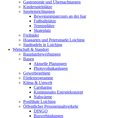
Gastronomie und Übernachtungen
Kinderspielplätze
Sporteinrichtungen
Bewegungsparcours an der Isar
Fußballplätze
Tennisplätze
Skateplatz
Freibäder
Hoagarten und Petersmarkt Loiching
Stadtradeln in Loiching
Wirtschaft & Standort
Bauplatzbewerbungen
Bauen
Aktuelle Planungen
Photovoltaikanlagen
Gewerbegebiete
Förderprogramme
Klima & Umwelt
Carsharing
Kommunales Energiekonzept
Nahwärme
Postfiliale Loiching
Öffentlicher Personennahverkehr
DINGO
Busverbindungen