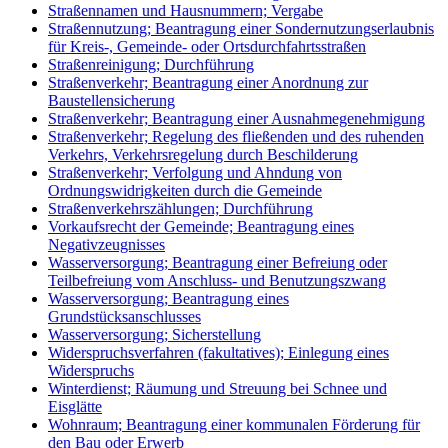
Straßennamen und Hausnummern; Vergabe
Straßennutzung; Beantragung einer Sondernutzungserlaubnis
für Kreis-, Gemeinde- oder Ortsdurchfahrtsstraßen
Straßenreinigung; Durchführung
Straßenverkehr; Beantragung einer Anordnung zur
Baustellensicherung
Straßenverkehr; Beantragung einer Ausnahmegenehmigung
Straßenverkehr; Regelung des fließenden und des ruhenden
Verkehrs, Verkehrsregelung durch Beschilderung
Straßenverkehr; Verfolgung und Ahndung von
Ordnungswidrigkeiten durch die Gemeinde
Straßenverkehrszählungen; Durchführung
Vorkaufsrecht der Gemeinde; Beantragung eines
Negativzeugnisses
Wasserversorgung; Beantragung einer Befreiung oder
Teilbefreiung vom Anschluss- und Benutzungszwang
Wasserversorgung; Beantragung eines
Grundstücksanschlusses
Wasserversorgung; Sicherstellung
Widerspruchsverfahren (fakultatives); Einlegung eines
Widerspruchs
Winterdienst; Räumung und Streuung bei Schnee und
Eisglätte
Wohnraum; Beantragung einer kommunalen Förderung für
den Bau oder Erwerb