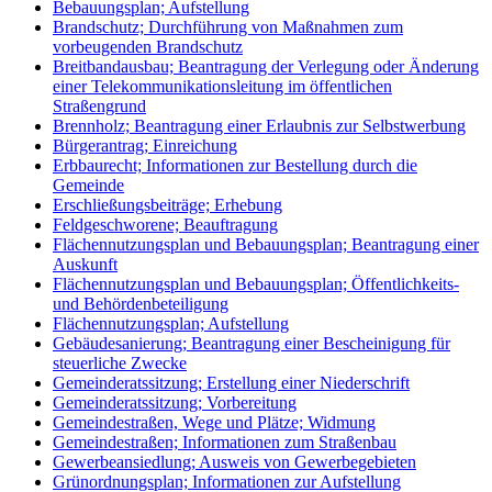
Bebauungsplan; Aufstellung
Brandschutz; Durchführung von Maßnahmen zum
vorbeugenden Brandschutz
Breitbandausbau; Beantragung der Verlegung oder Änderung
einer Telekommunikationsleitung im öffentlichen
Straßengrund
Brennholz; Beantragung einer Erlaubnis zur Selbstwerbung
Bürgerantrag; Einreichung
Erbbaurecht; Informationen zur Bestellung durch die
Gemeinde
Erschließungsbeiträge; Erhebung
Feldgeschworene; Beauftragung
Flächennutzungsplan und Bebauungsplan; Beantragung einer
Auskunft
Flächennutzungsplan und Bebauungsplan; Öffentlichkeits-
und Behördenbeteiligung
Flächennutzungsplan; Aufstellung
Gebäudesanierung; Beantragung einer Bescheinigung für
steuerliche Zwecke
Gemeinderatssitzung; Erstellung einer Niederschrift
Gemeinderatssitzung; Vorbereitung
Gemeindestraßen, Wege und Plätze; Widmung
Gemeindestraßen; Informationen zum Straßenbau
Gewerbeansiedlung; Ausweis von Gewerbegebieten
Grünordnungsplan; Informationen zur Aufstellung