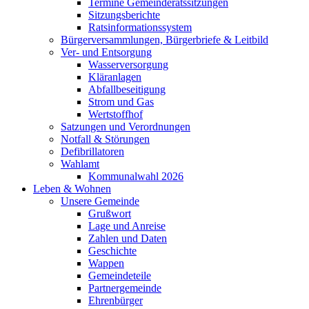
Termine Gemeinderatssitzungen
Sitzungsberichte
Ratsinformationssystem
Bürgerversammlungen, Bürgerbriefe & Leitbild
Ver- und Entsorgung
Wasserversorgung
Kläranlagen
Abfallbeseitigung
Strom und Gas
Wertstoffhof
Satzungen und Verordnungen
Notfall & Störungen
Defibrillatoren
Wahlamt
Kommunalwahl 2026
Leben & Wohnen
Unsere Gemeinde
Grußwort
Lage und Anreise
Zahlen und Daten
Geschichte
Wappen
Gemeindeteile
Partnergemeinde
Ehrenbürger