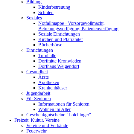
Bildung
Kinderbetreuung
Schulen
Soziales
Notfallmappe - Vorsorgevollmacht,
Betreuungsverfügung, Patientenverfügung
Soziale Einrichtungen
Kirchen und Pfarrämter
Bücherbörse
Einrichtungen
Turnhalle
Dorfmitte Kronwieden
Dorfhaus Weigendorf
Gesundheit
Ärzte
Apotheken
Krankenhäuser
Jugendarbeit
Für Senioren
Informationen für Senioren
Wohnen im Alter
Geschenkgutscheine "Loichinger"
Freizeit, Kultur, Vereine
Vereine und Verbände
Feuerwehr