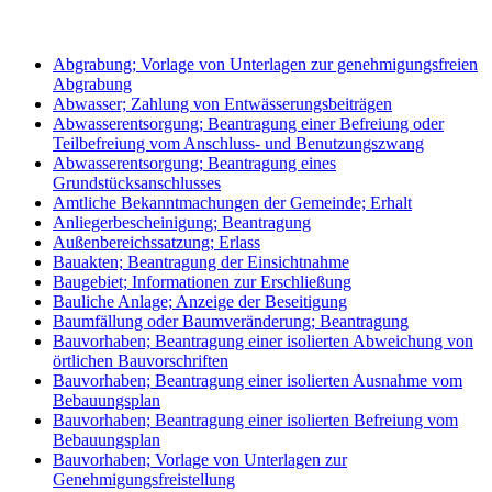
Abgrabung; Vorlage von Unterlagen zur genehmigungsfreien
Abgrabung
Abwasser; Zahlung von Entwässerungsbeiträgen
Abwasserentsorgung; Beantragung einer Befreiung oder
Teilbefreiung vom Anschluss- und Benutzungszwang
Abwasserentsorgung; Beantragung eines
Grundstücksanschlusses
Amtliche Bekanntmachungen der Gemeinde; Erhalt
Anliegerbescheinigung; Beantragung
Außenbereichssatzung; Erlass
Bauakten; Beantragung der Einsichtnahme
Baugebiet; Informationen zur Erschließung
Bauliche Anlage; Anzeige der Beseitigung
Baumfällung oder Baumveränderung; Beantragung
Bauvorhaben; Beantragung einer isolierten Abweichung von
örtlichen Bauvorschriften
Bauvorhaben; Beantragung einer isolierten Ausnahme vom
Bebauungsplan
Bauvorhaben; Beantragung einer isolierten Befreiung vom
Bebauungsplan
Bauvorhaben; Vorlage von Unterlagen zur
Genehmigungsfreistellung