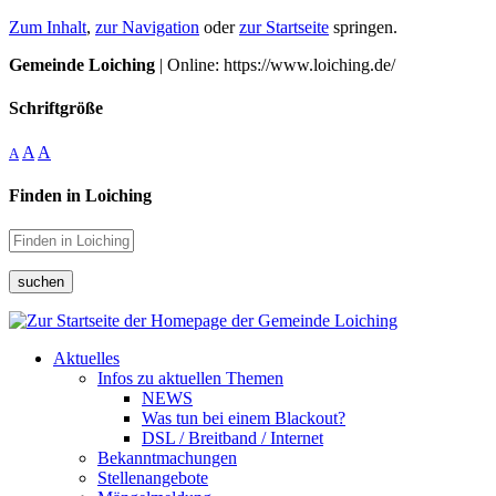
Zum Inhalt
,
zur Navigation
oder
zur Startseite
springen.
Gemeinde Loiching
| Online: https://www.loiching.de/
Schriftgröße
A
A
A
Finden in Loiching
suchen
Aktuelles
Infos zu aktuellen Themen
NEWS
Was tun bei einem Blackout?
DSL / Breitband / Internet
Bekanntmachungen
Stellenangebote