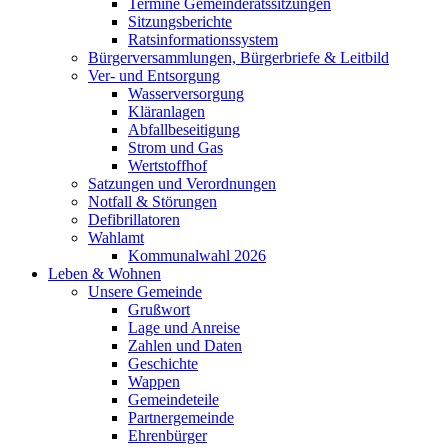
Termine Gemeinderatssitzungen
Sitzungsberichte
Ratsinformationssystem
Bürgerversammlungen, Bürgerbriefe & Leitbild
Ver- und Entsorgung
Wasserversorgung
Kläranlagen
Abfallbeseitigung
Strom und Gas
Wertstoffhof
Satzungen und Verordnungen
Notfall & Störungen
Defibrillatoren
Wahlamt
Kommunalwahl 2026
Leben & Wohnen
Unsere Gemeinde
Grußwort
Lage und Anreise
Zahlen und Daten
Geschichte
Wappen
Gemeindeteile
Partnergemeinde
Ehrenbürger