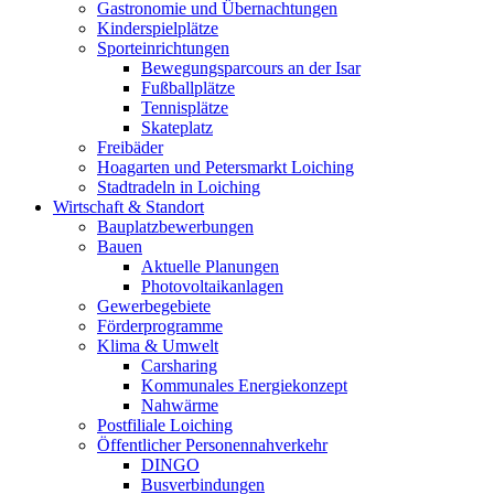
Gastronomie und Übernachtungen
Kinderspielplätze
Sporteinrichtungen
Bewegungsparcours an der Isar
Fußballplätze
Tennisplätze
Skateplatz
Freibäder
Hoagarten und Petersmarkt Loiching
Stadtradeln in Loiching
Wirtschaft & Standort
Bauplatzbewerbungen
Bauen
Aktuelle Planungen
Photovoltaikanlagen
Gewerbegebiete
Förderprogramme
Klima & Umwelt
Carsharing
Kommunales Energiekonzept
Nahwärme
Postfiliale Loiching
Öffentlicher Personennahverkehr
DINGO
Busverbindungen