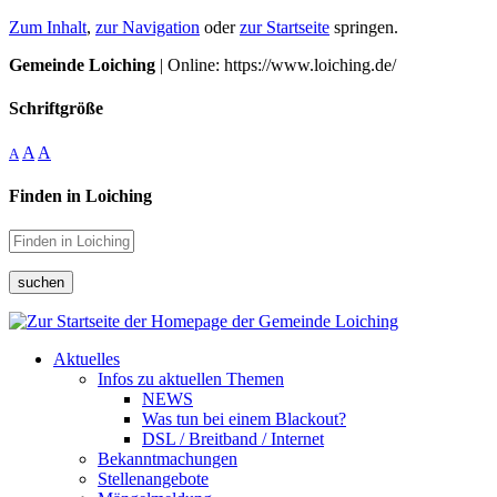
Zum Inhalt
,
zur Navigation
oder
zur Startseite
springen.
Gemeinde Loiching
| Online: https://www.loiching.de/
Schriftgröße
A
A
A
Finden in Loiching
suchen
Aktuelles
Infos zu aktuellen Themen
NEWS
Was tun bei einem Blackout?
DSL / Breitband / Internet
Bekanntmachungen
Stellenangebote