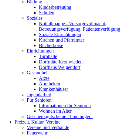
Bildung
Kinderbetreuung
Schulen
Soziales
Notfallmappe - Vorsorgevollmacht,
Betreuungsverfügung, Patientenverfügung
Soziale Einrichtungen
Kirchen und Pfarrämter
Bücherbörse
Einrichtungen
Turnhalle
Dorfmitte Kronwieden
Dorfhaus Weigendorf
Gesundheit
Ärzte
Apotheken
Krankenhäuser
Jugendarbeit
Für Senioren
Informationen für Senioren
Wohnen im Alter
Geschenkgutscheine "Loichinger"
Freizeit, Kultur, Vereine
Vereine und Verbände
Feuerwehr