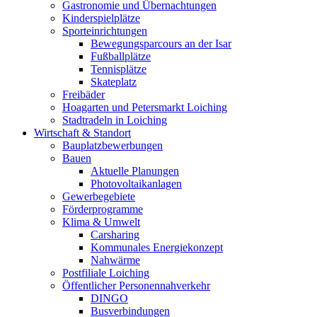
Gastronomie und Übernachtungen
Kinderspielplätze
Sporteinrichtungen
Bewegungsparcours an der Isar
Fußballplätze
Tennisplätze
Skateplatz
Freibäder
Hoagarten und Petersmarkt Loiching
Stadtradeln in Loiching
Wirtschaft & Standort
Bauplatzbewerbungen
Bauen
Aktuelle Planungen
Photovoltaikanlagen
Gewerbegebiete
Förderprogramme
Klima & Umwelt
Carsharing
Kommunales Energiekonzept
Nahwärme
Postfiliale Loiching
Öffentlicher Personennahverkehr
DINGO
Busverbindungen