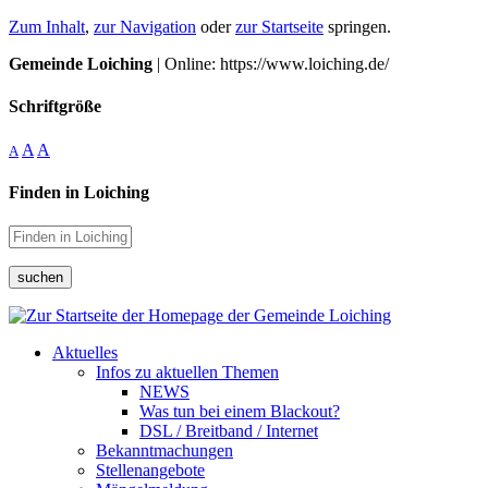
Zum Inhalt
,
zur Navigation
oder
zur Startseite
springen.
Gemeinde Loiching
| Online: https://www.loiching.de/
Schriftgröße
A
A
A
Finden in Loiching
suchen
Aktuelles
Infos zu aktuellen Themen
NEWS
Was tun bei einem Blackout?
DSL / Breitband / Internet
Bekanntmachungen
Stellenangebote