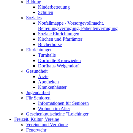
Bildung
Kinderbetreuung
Schulen
Soziales
Notfallmappe - Vorsorgevollmacht,
Betreuungsverfügung, Patientenverfügung
Soziale Einrichtungen
Kirchen und Pfarrämter
Bücherbörse
Einrichtungen
Turnhalle
Dorfmitte Kronwieden
Dorfhaus Weigendorf
Gesundheit
Ärzte
Apotheken
Krankenhäuser
Jugendarbeit
Für Senioren
Informationen für Senioren
Wohnen im Alter
Geschenkgutscheine "Loichinger"
Freizeit, Kultur, Vereine
Vereine und Verbände
Feuerwehr