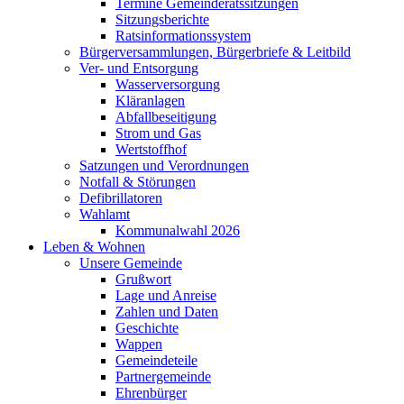
Termine Gemeinderatssitzungen
Sitzungsberichte
Ratsinformationssystem
Bürgerversammlungen, Bürgerbriefe & Leitbild
Ver- und Entsorgung
Wasserversorgung
Kläranlagen
Abfallbeseitigung
Strom und Gas
Wertstoffhof
Satzungen und Verordnungen
Notfall & Störungen
Defibrillatoren
Wahlamt
Kommunalwahl 2026
Leben & Wohnen
Unsere Gemeinde
Grußwort
Lage und Anreise
Zahlen und Daten
Geschichte
Wappen
Gemeindeteile
Partnergemeinde
Ehrenbürger