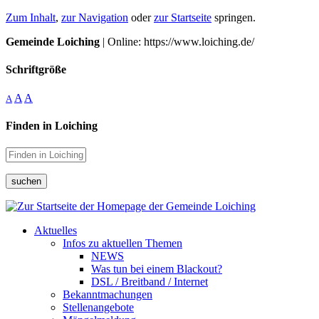
Zum Inhalt
,
zur Navigation
oder
zur Startseite
springen.
Gemeinde Loiching
| Online: https://www.loiching.de/
Schriftgröße
A
A
A
Finden in Loiching
suchen
Aktuelles
Infos zu aktuellen Themen
NEWS
Was tun bei einem Blackout?
DSL / Breitband / Internet
Bekanntmachungen
Stellenangebote