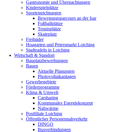
Gastronomie und Übernachtungen
Kinderspielplätze
Sporteinrichtungen
Bewegungsparcours an der Isar
Fußballplätze
Tennisplätze
Skateplatz
Freibäder
Hoagarten und Petersmarkt Loiching
Stadtradeln in Loiching
Wirtschaft & Standort
Bauplatzbewerbungen
Bauen
Aktuelle Planungen
Photovoltaikanlagen
Gewerbegebiete
Förderprogramme
Klima & Umwelt
Carsharing
Kommunales Energiekonzept
Nahwärme
Postfiliale Loiching
Öffentlicher Personennahverkehr
DINGO
Busverbindungen