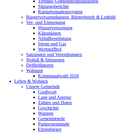
Termine Gemeinderatssitzungen
Sitzungsberichte
Ratsinformationssystem
Bürgerversammlungen, Bürgerbriefe & Leitbild
Ver- und Entsorgung
Wasserversorgung
Kläranlagen
Abfallbeseitigung
Strom und Gas
Wertstoffhof
Satzungen und Verordnungen
Notfall & Störungen
Defibrillatoren
Wahlamt
Kommunalwahl 2026
Leben & Wohnen
Unsere Gemeinde
Grußwort
Lage und Anreise
Zahlen und Daten
Geschichte
Wappen
Gemeindeteile
Partnergemeinde
Ehrenbürger