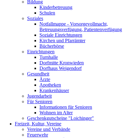
Bildung
Kinderbetreuung
Schulen
Soziales
Notfallmappe - Vorsorgevollmacht,
Betreuungsverfügung, Patientenverfügung
Soziale Einrichtungen
Kirchen und Pfarrämter
Bücherbörse
Einrichtungen
Turnhalle
Dorfmitte Kronwieden
Dorfhaus Weigendorf
Gesundheit
Ärzte
Apotheken
Krankenhäuser
Jugendarbeit
Für Senioren
Informationen für Senioren
Wohnen im Alter
Geschenkgutscheine "Loichinger"
Freizeit, Kultur, Vereine
Vereine und Verbände
Feuerwehr