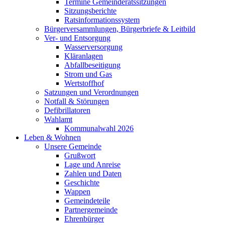
Termine Gemeinderatssitzungen
Sitzungsberichte
Ratsinformationssystem
Bürgerversammlungen, Bürgerbriefe & Leitbild
Ver- und Entsorgung
Wasserversorgung
Kläranlagen
Abfallbeseitigung
Strom und Gas
Wertstoffhof
Satzungen und Verordnungen
Notfall & Störungen
Defibrillatoren
Wahlamt
Kommunalwahl 2026
Leben & Wohnen
Unsere Gemeinde
Grußwort
Lage und Anreise
Zahlen und Daten
Geschichte
Wappen
Gemeindeteile
Partnergemeinde
Ehrenbürger