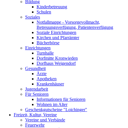
Bildung
Kinderbetreuung
Schulen
Soziales
Notfallmappe - Vorsorgevollmacht,
Betreuungsverfügung, Patientenverfügung
Soziale Einrichtungen
Kirchen und Pfarrämter
Bücherbörse
Einrichtungen
Turnhalle
Dorfmitte Kronwieden
Dorfhaus Weigendorf
Gesundheit
Ärzte
Apotheken
Krankenhäuser
Jugendarbeit
Für Senioren
Informationen für Senioren
Wohnen im Alter
Geschenkgutscheine "Loichinger"
Freizeit, Kultur, Vereine
Vereine und Verbände
Feuerwehr