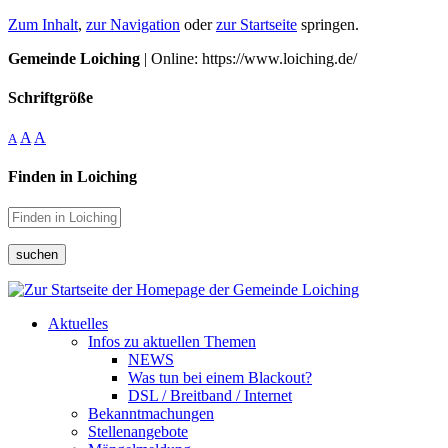
Zum Inhalt
,
zur Navigation
oder
zur Startseite
springen.
Gemeinde Loiching
| Online: https://www.loiching.de/
Schriftgröße
A
A
A
Finden in Loiching
suchen
Aktuelles
Infos zu aktuellen Themen
NEWS
Was tun bei einem Blackout?
DSL / Breitband / Internet
Bekanntmachungen
Stellenangebote