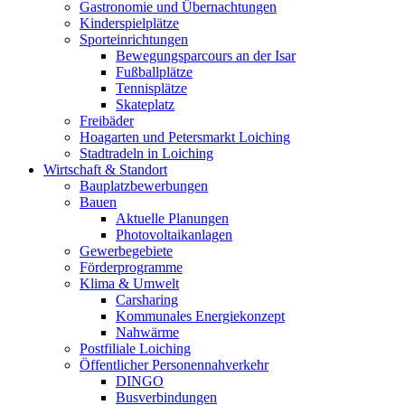
Gastronomie und Übernachtungen
Kinderspielplätze
Sporteinrichtungen
Bewegungsparcours an der Isar
Fußballplätze
Tennisplätze
Skateplatz
Freibäder
Hoagarten und Petersmarkt Loiching
Stadtradeln in Loiching
Wirtschaft & Standort
Bauplatzbewerbungen
Bauen
Aktuelle Planungen
Photovoltaikanlagen
Gewerbegebiete
Förderprogramme
Klima & Umwelt
Carsharing
Kommunales Energiekonzept
Nahwärme
Postfiliale Loiching
Öffentlicher Personennahverkehr
DINGO
Busverbindungen