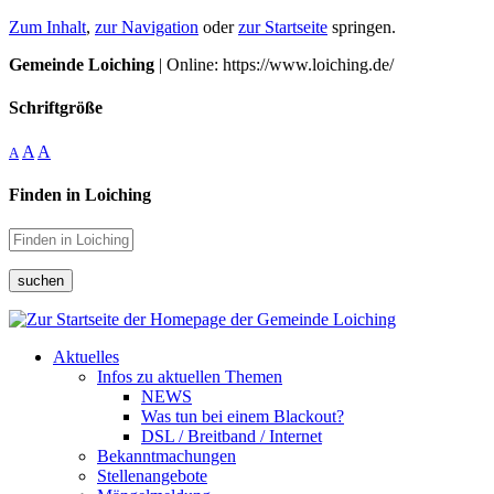
Zum Inhalt
,
zur Navigation
oder
zur Startseite
springen.
Gemeinde Loiching
| Online: https://www.loiching.de/
Schriftgröße
A
A
A
Finden in Loiching
suchen
Aktuelles
Infos zu aktuellen Themen
NEWS
Was tun bei einem Blackout?
DSL / Breitband / Internet
Bekanntmachungen
Stellenangebote