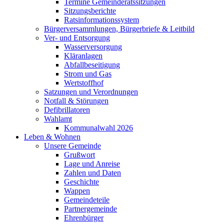
Termine Gemeinderatssitzungen
Sitzungsberichte
Ratsinformationssystem
Bürgerversammlungen, Bürgerbriefe & Leitbild
Ver- und Entsorgung
Wasserversorgung
Kläranlagen
Abfallbeseitigung
Strom und Gas
Wertstoffhof
Satzungen und Verordnungen
Notfall & Störungen
Defibrillatoren
Wahlamt
Kommunalwahl 2026
Leben & Wohnen
Unsere Gemeinde
Grußwort
Lage und Anreise
Zahlen und Daten
Geschichte
Wappen
Gemeindeteile
Partnergemeinde
Ehrenbürger