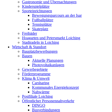
Gastronomie und Übernachtungen
Kinderspielplätze
Sporteinrichtungen
Bewegungsparcours an der Isar
Fußballplätze
Tennisplätze
Skateplatz
Freibäder
Hoagarten und Petersmarkt Loiching
Stadtradeln in Loiching
Wirtschaft & Standort
Bauplatzbewerbungen
Bauen
Aktuelle Planungen
Photovoltaikanlagen
Gewerbegebiete
Förderprogramme
Klima & Umwelt
Carsharing
Kommunales Energiekonzept
Nahwärme
Postfiliale Loiching
Öffentlicher Personennahverkehr
DINGO
Busverbindungen