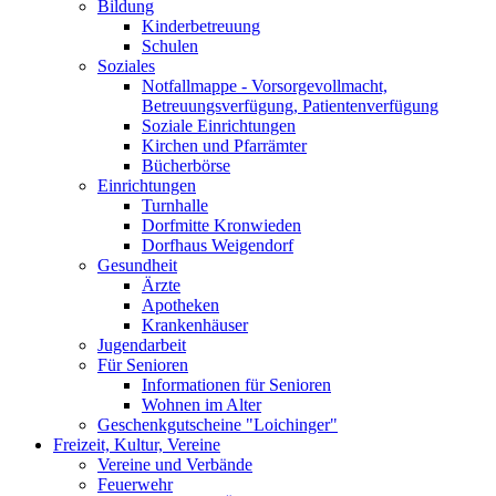
Bildung
Kinderbetreuung
Schulen
Soziales
Notfallmappe - Vorsorgevollmacht,
Betreuungsverfügung, Patientenverfügung
Soziale Einrichtungen
Kirchen und Pfarrämter
Bücherbörse
Einrichtungen
Turnhalle
Dorfmitte Kronwieden
Dorfhaus Weigendorf
Gesundheit
Ärzte
Apotheken
Krankenhäuser
Jugendarbeit
Für Senioren
Informationen für Senioren
Wohnen im Alter
Geschenkgutscheine "Loichinger"
Freizeit, Kultur, Vereine
Vereine und Verbände
Feuerwehr