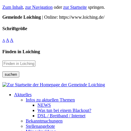
Zum Inhalt
,
zur Navigation
oder
zur Startseite
springen.
Gemeinde Loiching
| Online: https://www.loiching.de/
Schriftgröße
A
A
A
Finden in Loiching
suchen
Aktuelles
Infos zu aktuellen Themen
NEWS
Was tun bei einem Blackout?
DSL / Breitband / Internet
Bekanntmachungen
Stellenangebote