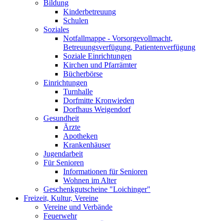
Bildung
Kinderbetreuung
Schulen
Soziales
Notfallmappe - Vorsorgevollmacht,
Betreuungsverfügung, Patientenverfügung
Soziale Einrichtungen
Kirchen und Pfarrämter
Bücherbörse
Einrichtungen
Turnhalle
Dorfmitte Kronwieden
Dorfhaus Weigendorf
Gesundheit
Ärzte
Apotheken
Krankenhäuser
Jugendarbeit
Für Senioren
Informationen für Senioren
Wohnen im Alter
Geschenkgutscheine "Loichinger"
Freizeit, Kultur, Vereine
Vereine und Verbände
Feuerwehr