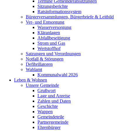
Termine Gemeinderatssitzungen
Sitzungsberichte
Ratsinformationssystem
Bürgerversammlungen, Bürgerbriefe & Leitbild
Ver- und Entsorgung
Wasserversorgung
Kläranlagen
Abfallbeseitigung
Strom und Gas
Wertstoffhof
Satzungen und Verordnungen
Notfall & Störungen
Defibrillatoren
Wahlamt
Kommunalwahl 2026
Leben & Wohnen
Unsere Gemeinde
Grußwort
Lage und Anreise
Zahlen und Daten
Geschichte
Wappen
Gemeindeteile
Partnergemeinde
Ehrenbürger