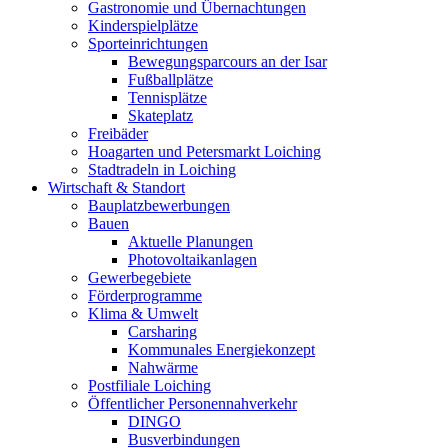
Gastronomie und Übernachtungen
Kinderspielplätze
Sporteinrichtungen
Bewegungsparcours an der Isar
Fußballplätze
Tennisplätze
Skateplatz
Freibäder
Hoagarten und Petersmarkt Loiching
Stadtradeln in Loiching
Wirtschaft & Standort
Bauplatzbewerbungen
Bauen
Aktuelle Planungen
Photovoltaikanlagen
Gewerbegebiete
Förderprogramme
Klima & Umwelt
Carsharing
Kommunales Energiekonzept
Nahwärme
Postfiliale Loiching
Öffentlicher Personennahverkehr
DINGO
Busverbindungen