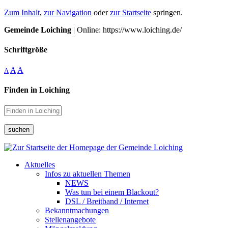
Zum Inhalt
,
zur Navigation
oder
zur Startseite
springen.
Gemeinde Loiching
| Online: https://www.loiching.de/
Schriftgröße
A
A
A
Finden in Loiching
suchen
Aktuelles
Infos zu aktuellen Themen
NEWS
Was tun bei einem Blackout?
DSL / Breitband / Internet
Bekanntmachungen
Stellenangebote