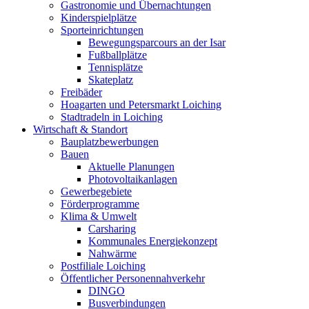
Gastronomie und Übernachtungen
Kinderspielplätze
Sporteinrichtungen
Bewegungsparcours an der Isar
Fußballplätze
Tennisplätze
Skateplatz
Freibäder
Hoagarten und Petersmarkt Loiching
Stadtradeln in Loiching
Wirtschaft & Standort
Bauplatzbewerbungen
Bauen
Aktuelle Planungen
Photovoltaikanlagen
Gewerbegebiete
Förderprogramme
Klima & Umwelt
Carsharing
Kommunales Energiekonzept
Nahwärme
Postfiliale Loiching
Öffentlicher Personennahverkehr
DINGO
Busverbindungen