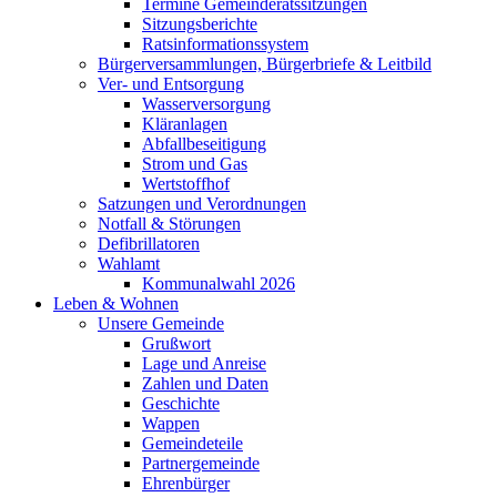
Termine Gemeinderatssitzungen
Sitzungsberichte
Ratsinformationssystem
Bürgerversammlungen, Bürgerbriefe & Leitbild
Ver- und Entsorgung
Wasserversorgung
Kläranlagen
Abfallbeseitigung
Strom und Gas
Wertstoffhof
Satzungen und Verordnungen
Notfall & Störungen
Defibrillatoren
Wahlamt
Kommunalwahl 2026
Leben & Wohnen
Unsere Gemeinde
Grußwort
Lage und Anreise
Zahlen und Daten
Geschichte
Wappen
Gemeindeteile
Partnergemeinde
Ehrenbürger