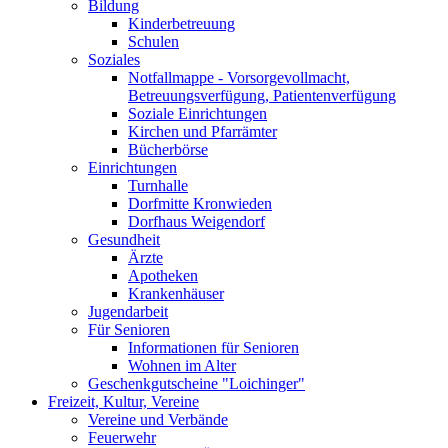
Bildung
Kinderbetreuung
Schulen
Soziales
Notfallmappe - Vorsorgevollmacht,
Betreuungsverfügung, Patientenverfügung
Soziale Einrichtungen
Kirchen und Pfarrämter
Bücherbörse
Einrichtungen
Turnhalle
Dorfmitte Kronwieden
Dorfhaus Weigendorf
Gesundheit
Ärzte
Apotheken
Krankenhäuser
Jugendarbeit
Für Senioren
Informationen für Senioren
Wohnen im Alter
Geschenkgutscheine "Loichinger"
Freizeit, Kultur, Vereine
Vereine und Verbände
Feuerwehr