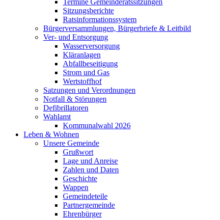
Termine Gemeinderatssitzungen
Sitzungsberichte
Ratsinformationssystem
Bürgerversammlungen, Bürgerbriefe & Leitbild
Ver- und Entsorgung
Wasserversorgung
Kläranlagen
Abfallbeseitigung
Strom und Gas
Wertstoffhof
Satzungen und Verordnungen
Notfall & Störungen
Defibrillatoren
Wahlamt
Kommunalwahl 2026
Leben & Wohnen
Unsere Gemeinde
Grußwort
Lage und Anreise
Zahlen und Daten
Geschichte
Wappen
Gemeindeteile
Partnergemeinde
Ehrenbürger