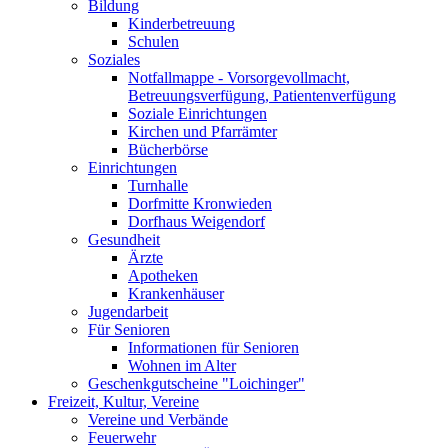
Bildung
Kinderbetreuung
Schulen
Soziales
Notfallmappe - Vorsorgevollmacht,
Betreuungsverfügung, Patientenverfügung
Soziale Einrichtungen
Kirchen und Pfarrämter
Bücherbörse
Einrichtungen
Turnhalle
Dorfmitte Kronwieden
Dorfhaus Weigendorf
Gesundheit
Ärzte
Apotheken
Krankenhäuser
Jugendarbeit
Für Senioren
Informationen für Senioren
Wohnen im Alter
Geschenkgutscheine "Loichinger"
Freizeit, Kultur, Vereine
Vereine und Verbände
Feuerwehr