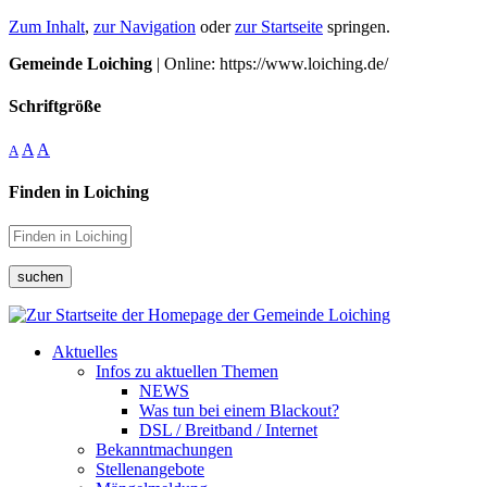
Zum Inhalt
,
zur Navigation
oder
zur Startseite
springen.
Gemeinde Loiching
| Online: https://www.loiching.de/
Schriftgröße
A
A
A
Finden in Loiching
suchen
Aktuelles
Infos zu aktuellen Themen
NEWS
Was tun bei einem Blackout?
DSL / Breitband / Internet
Bekanntmachungen
Stellenangebote