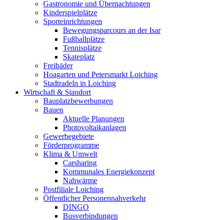
Gastronomie und Übernachtungen
Kinderspielplätze
Sporteinrichtungen
Bewegungsparcours an der Isar
Fußballplätze
Tennisplätze
Skateplatz
Freibäder
Hoagarten und Petersmarkt Loiching
Stadtradeln in Loiching
Wirtschaft & Standort
Bauplatzbewerbungen
Bauen
Aktuelle Planungen
Photovoltaikanlagen
Gewerbegebiete
Förderprogramme
Klima & Umwelt
Carsharing
Kommunales Energiekonzept
Nahwärme
Postfiliale Loiching
Öffentlicher Personennahverkehr
DINGO
Busverbindungen