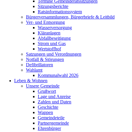
Termine Gemeinderatssitzungen
Sitzungsberichte
Ratsinformationssystem
Bürgerversammlungen, Bürgerbriefe & Leitbild
Ver- und Entsorgung
Wasserversorgung
Kläranlagen
Abfallbeseitigung
Strom und Gas
Wertstoffhof
Satzungen und Verordnungen
Notfall & Störungen
Defibrillatoren
Wahlamt
Kommunalwahl 2026
Leben & Wohnen
Unsere Gemeinde
Grußwort
Lage und Anreise
Zahlen und Daten
Geschichte
Wappen
Gemeindeteile
Partnergemeinde
Ehrenbürger