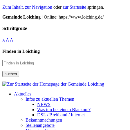
Zum Inhalt
,
zur Navigation
oder
zur Startseite
springen.
Gemeinde Loiching
| Online: https://www.loiching.de/
Schriftgröße
A
A
A
Finden in Loiching
suchen
Aktuelles
Infos zu aktuellen Themen
NEWS
Was tun bei einem Blackout?
DSL / Breitband / Internet
Bekanntmachungen
Stellenangebote