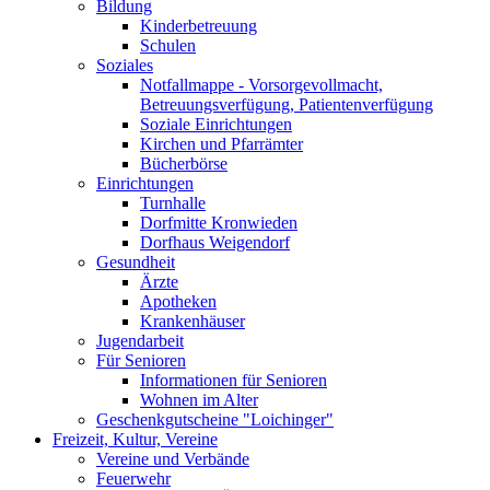
Bildung
Kinderbetreuung
Schulen
Soziales
Notfallmappe - Vorsorgevollmacht,
Betreuungsverfügung, Patientenverfügung
Soziale Einrichtungen
Kirchen und Pfarrämter
Bücherbörse
Einrichtungen
Turnhalle
Dorfmitte Kronwieden
Dorfhaus Weigendorf
Gesundheit
Ärzte
Apotheken
Krankenhäuser
Jugendarbeit
Für Senioren
Informationen für Senioren
Wohnen im Alter
Geschenkgutscheine "Loichinger"
Freizeit, Kultur, Vereine
Vereine und Verbände
Feuerwehr