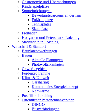
Gastronomie und Übernachtungen
Kinderspielplätze
Sporteinrichtungen
Bewegungsparcours an der Isar
Fußballplätze
Tennisplätze
Skateplatz
Freibäder
Hoagarten und Petersmarkt Loiching
Stadtradeln in Loiching
Wirtschaft & Standort
Bauplatzbewerbungen
Bauen
Aktuelle Planungen
Photovoltaikanlagen
Gewerbegebiete
Förderprogramme
Klima & Umwelt
Carsharing
Kommunales Energiekonzept
Nahwärme
Postfiliale Loiching
Öffentlicher Personennahverkehr
DINGO
Busverbindungen