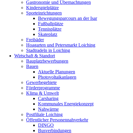
Gastronomie und Übernachtungen
Kinderspielplätze
Sporteinrichtungen
Bewegungsparcours an der Isar
Fußballplätze
Tennisplätze
Skateplatz
Freibäder
Hoagarten und Petersmarkt Loiching
Stadtradeln in Loiching
Wirtschaft & Standort
Bauplatzbewerbungen
Bauen
Aktuelle Planungen
Photovoltaikanlagen
Gewerbegebiete
Förderprogramme
Klima & Umwelt
Carsharing
Kommunales Energiekonzept
Nahwärme
Postfiliale Loiching
Öffentlicher Personennahverkehr
DINGO
Busverbindungen