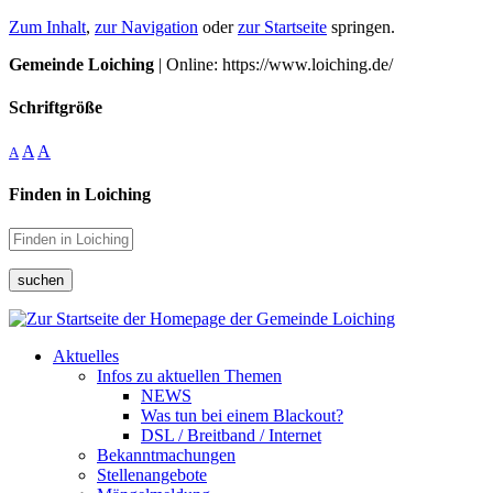
Zum Inhalt
,
zur Navigation
oder
zur Startseite
springen.
Gemeinde Loiching
| Online: https://www.loiching.de/
Schriftgröße
A
A
A
Finden in Loiching
suchen
Aktuelles
Infos zu aktuellen Themen
NEWS
Was tun bei einem Blackout?
DSL / Breitband / Internet
Bekanntmachungen
Stellenangebote