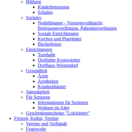
Bildung
Kinderbetreuung
Schulen
Soziales
Notfallmappe - Vorsorgevollmacht,
Betreuungsverfügung, Patientenverfügung
Soziale Einrichtungen
Kirchen und Pfarrämter
Bücherbörse
Einrichtungen
Turnhalle
Dorfmitte Kronwieden
Dorfhaus Weigendorf
Gesundheit
Ärzte
Apotheken
Krankenhäuser
Jugendarbeit
Für Senioren
Informationen für Senioren
Wohnen im Alter
Geschenkgutscheine "Loichinger"
Freizeit, Kultur, Vereine
Vereine und Verbände
Feuerwehr