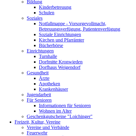
Bildung
Kinderbetreuung
Schulen
Soziales
Notfallmappe - Vorsorgevollmacht,
Betreuungsverfügung, Patientenverfügung
Soziale Einrichtungen
Kirchen und Pfarrämter
Bücherbörse
Einrichtungen
Turnhalle
Dorfmitte Kronwieden
Dorfhaus Weigendorf
Gesundheit
Ärzte
Apotheken
Krankenhäuser
Jugendarbeit
Für Senioren
Informationen für Senioren
Wohnen im Alter
Geschenkgutscheine "Loichinger"
Freizeit, Kultur, Vereine
Vereine und Verbände
Feuerwehr