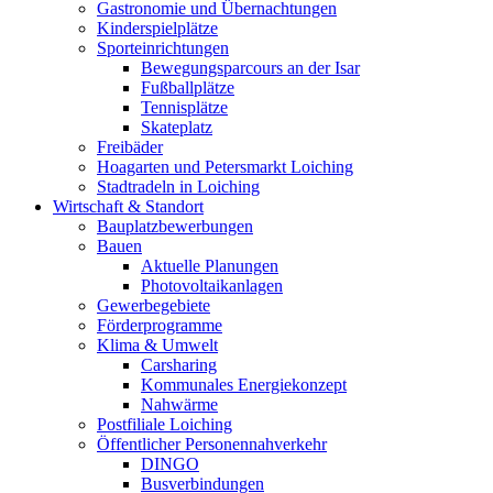
Gastronomie und Übernachtungen
Kinderspielplätze
Sporteinrichtungen
Bewegungsparcours an der Isar
Fußballplätze
Tennisplätze
Skateplatz
Freibäder
Hoagarten und Petersmarkt Loiching
Stadtradeln in Loiching
Wirtschaft & Standort
Bauplatzbewerbungen
Bauen
Aktuelle Planungen
Photovoltaikanlagen
Gewerbegebiete
Förderprogramme
Klima & Umwelt
Carsharing
Kommunales Energiekonzept
Nahwärme
Postfiliale Loiching
Öffentlicher Personennahverkehr
DINGO
Busverbindungen