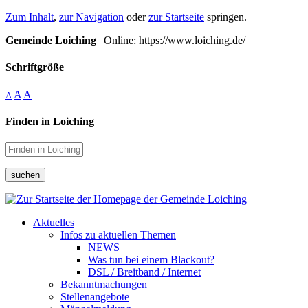
Zum Inhalt
,
zur Navigation
oder
zur Startseite
springen.
Gemeinde Loiching
| Online: https://www.loiching.de/
Schriftgröße
A
A
A
Finden in Loiching
suchen
Aktuelles
Infos zu aktuellen Themen
NEWS
Was tun bei einem Blackout?
DSL / Breitband / Internet
Bekanntmachungen
Stellenangebote