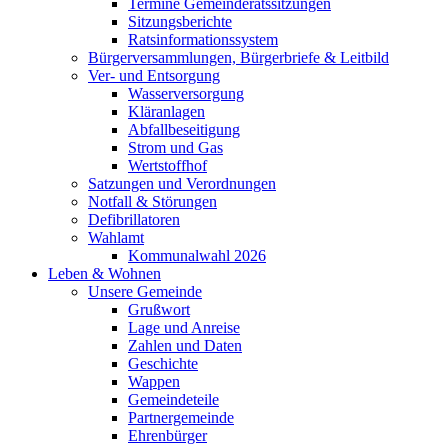
Termine Gemeinderatssitzungen
Sitzungsberichte
Ratsinformationssystem
Bürgerversammlungen, Bürgerbriefe & Leitbild
Ver- und Entsorgung
Wasserversorgung
Kläranlagen
Abfallbeseitigung
Strom und Gas
Wertstoffhof
Satzungen und Verordnungen
Notfall & Störungen
Defibrillatoren
Wahlamt
Kommunalwahl 2026
Leben & Wohnen
Unsere Gemeinde
Grußwort
Lage und Anreise
Zahlen und Daten
Geschichte
Wappen
Gemeindeteile
Partnergemeinde
Ehrenbürger