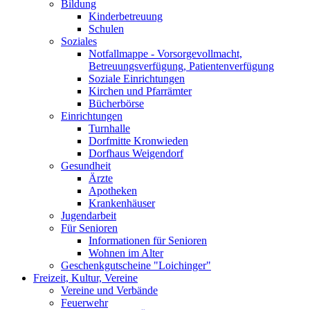
Bildung
Kinderbetreuung
Schulen
Soziales
Notfallmappe - Vorsorgevollmacht,
Betreuungsverfügung, Patientenverfügung
Soziale Einrichtungen
Kirchen und Pfarrämter
Bücherbörse
Einrichtungen
Turnhalle
Dorfmitte Kronwieden
Dorfhaus Weigendorf
Gesundheit
Ärzte
Apotheken
Krankenhäuser
Jugendarbeit
Für Senioren
Informationen für Senioren
Wohnen im Alter
Geschenkgutscheine "Loichinger"
Freizeit, Kultur, Vereine
Vereine und Verbände
Feuerwehr