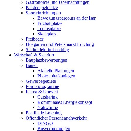
Gastronomie und Übernachtungen
Kinderspielplätze
Sporteinrichtungen
Bewegungsparcours an der Isar
Fußballplätze
Tennisplätze
Skateplatz
Freibäder
Hoagarten und Petersmarkt Loiching
Stadtradeln in Loiching
Wirtschaft & Standort
Bauplatzbewerbungen
Bauen
Aktuelle Planungen
Photovoltaikanlagen
Gewerbegebiete
Förderprogramme
Klima & Umwelt
Carsharing
Kommunales Energiekonzept
Nahwärme
Postfiliale Loiching
Öffentlicher Personennahverkehr
DINGO
Busverbindungen