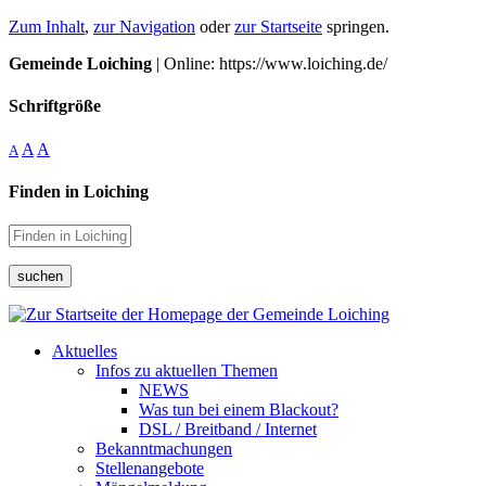
Zum Inhalt
,
zur Navigation
oder
zur Startseite
springen.
Gemeinde Loiching
| Online: https://www.loiching.de/
Schriftgröße
A
A
A
Finden in Loiching
suchen
Aktuelles
Infos zu aktuellen Themen
NEWS
Was tun bei einem Blackout?
DSL / Breitband / Internet
Bekanntmachungen
Stellenangebote