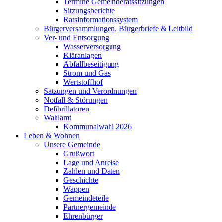
Termine Gemeinderatssitzungen
Sitzungsberichte
Ratsinformationssystem
Bürgerversammlungen, Bürgerbriefe & Leitbild
Ver- und Entsorgung
Wasserversorgung
Kläranlagen
Abfallbeseitigung
Strom und Gas
Wertstoffhof
Satzungen und Verordnungen
Notfall & Störungen
Defibrillatoren
Wahlamt
Kommunalwahl 2026
Leben & Wohnen
Unsere Gemeinde
Grußwort
Lage und Anreise
Zahlen und Daten
Geschichte
Wappen
Gemeindeteile
Partnergemeinde
Ehrenbürger