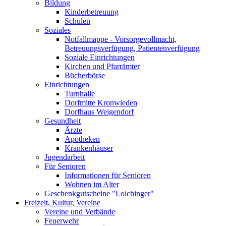
Bildung
Kinderbetreuung
Schulen
Soziales
Notfallmappe - Vorsorgevollmacht,
Betreuungsverfügung, Patientenverfügung
Soziale Einrichtungen
Kirchen und Pfarrämter
Bücherbörse
Einrichtungen
Turnhalle
Dorfmitte Kronwieden
Dorfhaus Weigendorf
Gesundheit
Ärzte
Apotheken
Krankenhäuser
Jugendarbeit
Für Senioren
Informationen für Senioren
Wohnen im Alter
Geschenkgutscheine "Loichinger"
Freizeit, Kultur, Vereine
Vereine und Verbände
Feuerwehr