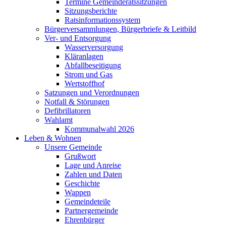
Termine Gemeinderatssitzungen
Sitzungsberichte
Ratsinformationssystem
Bürgerversammlungen, Bürgerbriefe & Leitbild
Ver- und Entsorgung
Wasserversorgung
Kläranlagen
Abfallbeseitigung
Strom und Gas
Wertstoffhof
Satzungen und Verordnungen
Notfall & Störungen
Defibrillatoren
Wahlamt
Kommunalwahl 2026
Leben & Wohnen
Unsere Gemeinde
Grußwort
Lage und Anreise
Zahlen und Daten
Geschichte
Wappen
Gemeindeteile
Partnergemeinde
Ehrenbürger