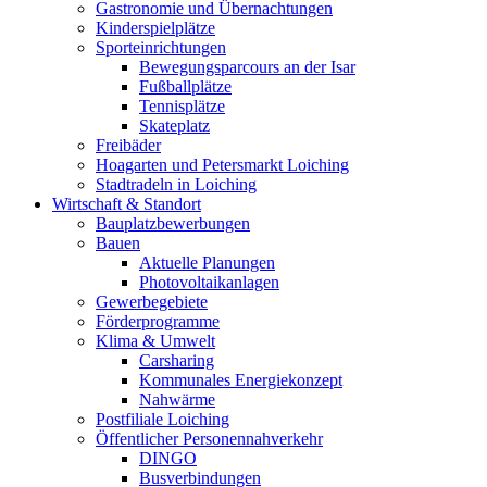
Gastronomie und Übernachtungen
Kinderspielplätze
Sporteinrichtungen
Bewegungsparcours an der Isar
Fußballplätze
Tennisplätze
Skateplatz
Freibäder
Hoagarten und Petersmarkt Loiching
Stadtradeln in Loiching
Wirtschaft & Standort
Bauplatzbewerbungen
Bauen
Aktuelle Planungen
Photovoltaikanlagen
Gewerbegebiete
Förderprogramme
Klima & Umwelt
Carsharing
Kommunales Energiekonzept
Nahwärme
Postfiliale Loiching
Öffentlicher Personennahverkehr
DINGO
Busverbindungen