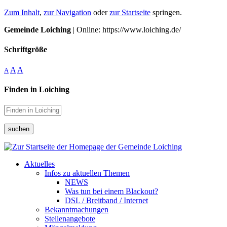
Zum Inhalt
,
zur Navigation
oder
zur Startseite
springen.
Gemeinde Loiching
| Online: https://www.loiching.de/
Schriftgröße
A
A
A
Finden in Loiching
suchen
Aktuelles
Infos zu aktuellen Themen
NEWS
Was tun bei einem Blackout?
DSL / Breitband / Internet
Bekanntmachungen
Stellenangebote