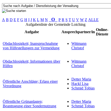
O
A
B
D
E
F
G
H
I
J
K
L
M
N
P
R
S
T
U
V
W
Z
ALLE
Aufgabenliste der Gemeinde Loiching
Online-
Aufgabe
Ansprechpartner/in
Dienste
Obdachlosigkeit; Inanspruchnahme
Wittmann
von Hilfestellungen zur Vermeidung
Christof
Obdachlosigkeit; Informationen über
Wittmann
Hilfen
Christof
Detter Maria
Öffentliche Anschläge; Erlass einer
Hackl Lisa
Verordnung
Schmid Tobias
Öffentliche Grünanlagen;
Detter Maria
Beantragung einer Sondernutzung
Schmid Tobias