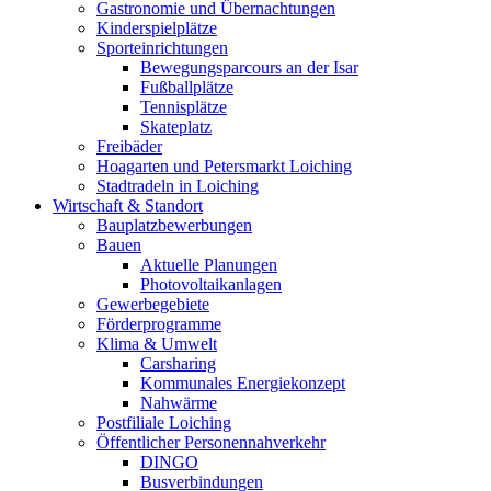
Gastronomie und Übernachtungen
Kinderspielplätze
Sporteinrichtungen
Bewegungsparcours an der Isar
Fußballplätze
Tennisplätze
Skateplatz
Freibäder
Hoagarten und Petersmarkt Loiching
Stadtradeln in Loiching
Wirtschaft & Standort
Bauplatzbewerbungen
Bauen
Aktuelle Planungen
Photovoltaikanlagen
Gewerbegebiete
Förderprogramme
Klima & Umwelt
Carsharing
Kommunales Energiekonzept
Nahwärme
Postfiliale Loiching
Öffentlicher Personennahverkehr
DINGO
Busverbindungen