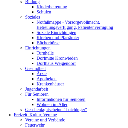
Bildung
Kinderbetreuung
Schulen
Soziales
Notfallmappe - Vorsorgevollmacht,
Betreuungsverfügung, Patientenverfügung
Soziale Einrichtungen
Kirchen und Pfarrämter
Bücherbörse
Einrichtungen
Turnhalle
Dorfmitte Kronwieden
Dorfhaus Weigendorf
Gesundheit
Ärzte
Apotheken
Krankenhäuser
Jugendarbeit
Für Senioren
Informationen für Senioren
Wohnen im Alter
Geschenkgutscheine "Loichinger"
Freizeit, Kultur, Vereine
Vereine und Verbände
Feuerwehr