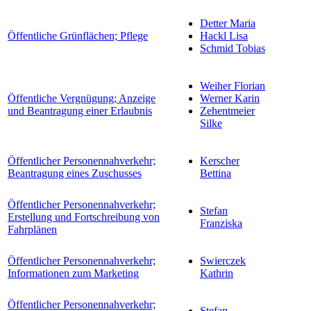
Detter Maria
Öffentliche Grünflächen; Pflege
Hackl Lisa
Schmid Tobias
Weiher Florian
Öffentliche Vergnügung; Anzeige
Werner Karin
und Beantragung einer Erlaubnis
Zehentmeier
Silke
Öffentlicher Personennahverkehr;
Kerscher
Beantragung eines Zuschusses
Bettina
Öffentlicher Personennahverkehr;
Stefan
Erstellung und Fortschreibung von
Franziska
Fahrplänen
Öffentlicher Personennahverkehr;
Swierczek
Informationen zum Marketing
Kathrin
Öffentlicher Personennahverkehr;
Stefan