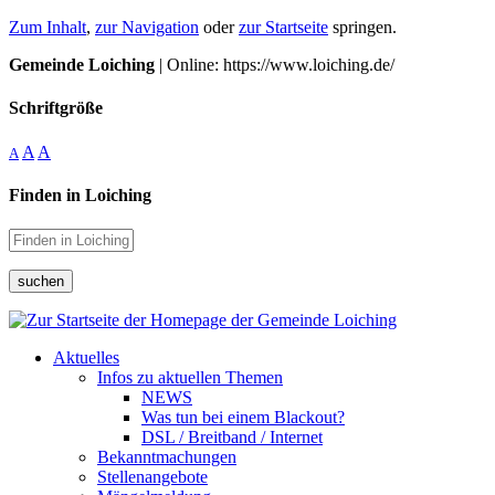
Zum Inhalt
,
zur Navigation
oder
zur Startseite
springen.
Gemeinde Loiching
| Online: https://www.loiching.de/
Schriftgröße
A
A
A
Finden in Loiching
suchen
Aktuelles
Infos zu aktuellen Themen
NEWS
Was tun bei einem Blackout?
DSL / Breitband / Internet
Bekanntmachungen
Stellenangebote