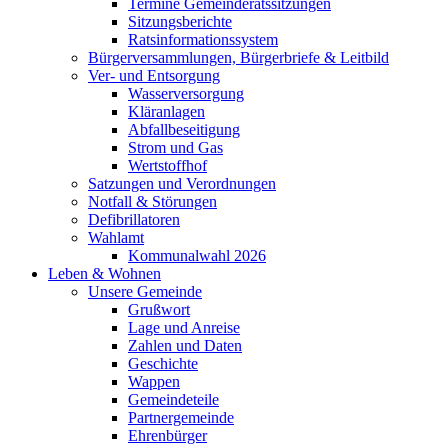
Termine Gemeinderatssitzungen
Sitzungsberichte
Ratsinformationssystem
Bürgerversammlungen, Bürgerbriefe & Leitbild
Ver- und Entsorgung
Wasserversorgung
Kläranlagen
Abfallbeseitigung
Strom und Gas
Wertstoffhof
Satzungen und Verordnungen
Notfall & Störungen
Defibrillatoren
Wahlamt
Kommunalwahl 2026
Leben & Wohnen
Unsere Gemeinde
Grußwort
Lage und Anreise
Zahlen und Daten
Geschichte
Wappen
Gemeindeteile
Partnergemeinde
Ehrenbürger