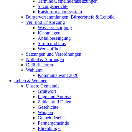
Termine Gemeinderatssitzungen
Sitzungsberichte
Ratsinformationssystem
Bürgerversammlungen, Bürgerbriefe & Leitbild
Ver- und Entsorgung
Wasserversorgung
Kläranlagen
Abfallbeseitigung
Strom und Gas
Wertstoffhof
Satzungen und Verordnungen
Notfall & Störungen
Defibrillatoren
Wahlamt
Kommunalwahl 2026
Leben & Wohnen
Unsere Gemeinde
Grußwort
Lage und Anreise
Zahlen und Daten
Geschichte
Wappen
Gemeindeteile
Partnergemeinde
Ehrenbürger