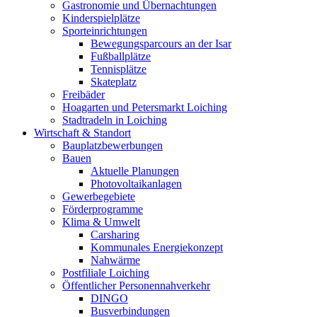
Gastronomie und Übernachtungen
Kinderspielplätze
Sporteinrichtungen
Bewegungsparcours an der Isar
Fußballplätze
Tennisplätze
Skateplatz
Freibäder
Hoagarten und Petersmarkt Loiching
Stadtradeln in Loiching
Wirtschaft & Standort
Bauplatzbewerbungen
Bauen
Aktuelle Planungen
Photovoltaikanlagen
Gewerbegebiete
Förderprogramme
Klima & Umwelt
Carsharing
Kommunales Energiekonzept
Nahwärme
Postfiliale Loiching
Öffentlicher Personennahverkehr
DINGO
Busverbindungen