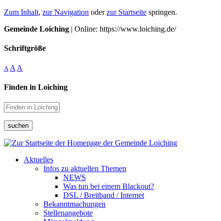
Zum Inhalt
,
zur Navigation
oder
zur Startseite
springen.
Gemeinde Loiching
| Online: https://www.loiching.de/
Schriftgröße
A
A
A
Finden in Loiching
suchen
Aktuelles
Infos zu aktuellen Themen
NEWS
Was tun bei einem Blackout?
DSL / Breitband / Internet
Bekanntmachungen
Stellenangebote