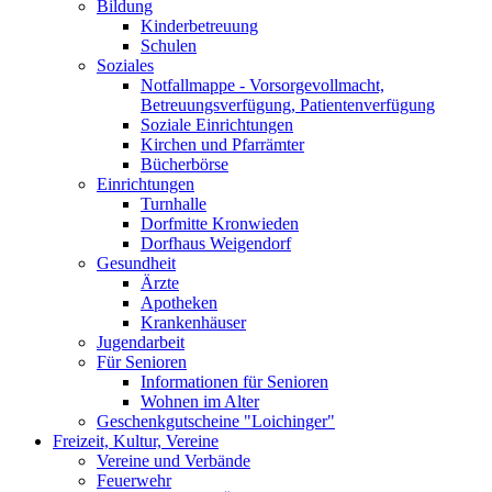
Bildung
Kinderbetreuung
Schulen
Soziales
Notfallmappe - Vorsorgevollmacht,
Betreuungsverfügung, Patientenverfügung
Soziale Einrichtungen
Kirchen und Pfarrämter
Bücherbörse
Einrichtungen
Turnhalle
Dorfmitte Kronwieden
Dorfhaus Weigendorf
Gesundheit
Ärzte
Apotheken
Krankenhäuser
Jugendarbeit
Für Senioren
Informationen für Senioren
Wohnen im Alter
Geschenkgutscheine "Loichinger"
Freizeit, Kultur, Vereine
Vereine und Verbände
Feuerwehr