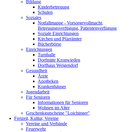
Bildung
Kinderbetreuung
Schulen
Soziales
Notfallmappe - Vorsorgevollmacht,
Betreuungsverfügung, Patientenverfügung
Soziale Einrichtungen
Kirchen und Pfarrämter
Bücherbörse
Einrichtungen
Turnhalle
Dorfmitte Kronwieden
Dorfhaus Weigendorf
Gesundheit
Ärzte
Apotheken
Krankenhäuser
Jugendarbeit
Für Senioren
Informationen für Senioren
Wohnen im Alter
Geschenkgutscheine "Loichinger"
Freizeit, Kultur, Vereine
Vereine und Verbände
Feuerwehr