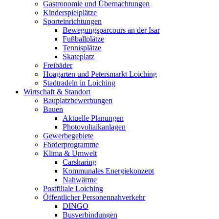
Gastronomie und Übernachtungen
Kinderspielplätze
Sporteinrichtungen
Bewegungsparcours an der Isar
Fußballplätze
Tennisplätze
Skateplatz
Freibäder
Hoagarten und Petersmarkt Loiching
Stadtradeln in Loiching
Wirtschaft & Standort
Bauplatzbewerbungen
Bauen
Aktuelle Planungen
Photovoltaikanlagen
Gewerbegebiete
Förderprogramme
Klima & Umwelt
Carsharing
Kommunales Energiekonzept
Nahwärme
Postfiliale Loiching
Öffentlicher Personennahverkehr
DINGO
Busverbindungen