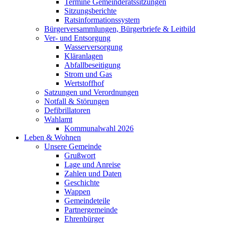
Termine Gemeinderatssitzungen
Sitzungsberichte
Ratsinformationssystem
Bürgerversammlungen, Bürgerbriefe & Leitbild
Ver- und Entsorgung
Wasserversorgung
Kläranlagen
Abfallbeseitigung
Strom und Gas
Wertstoffhof
Satzungen und Verordnungen
Notfall & Störungen
Defibrillatoren
Wahlamt
Kommunalwahl 2026
Leben & Wohnen
Unsere Gemeinde
Grußwort
Lage und Anreise
Zahlen und Daten
Geschichte
Wappen
Gemeindeteile
Partnergemeinde
Ehrenbürger