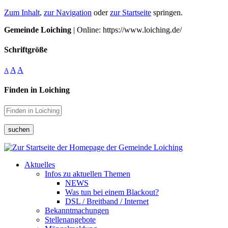
Zum Inhalt
,
zur Navigation
oder
zur Startseite
springen.
Gemeinde Loiching
| Online: https://www.loiching.de/
Schriftgröße
A
A
A
Finden in Loiching
suchen
Aktuelles
Infos zu aktuellen Themen
NEWS
Was tun bei einem Blackout?
DSL / Breitband / Internet
Bekanntmachungen
Stellenangebote