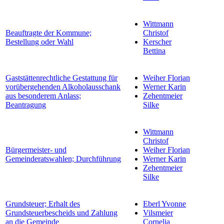
Wittmann
Beauftragte der Kommune;
Christof
Bestellung oder Wahl
Kerscher
Bettina
Gaststättenrechtliche Gestattung für
Weiher Florian
vorübergehenden Alkoholausschank
Werner Karin
aus besonderem Anlass;
Zehentmeier
Beantragung
Silke
Wittmann
Christof
Bürgermeister- und
Weiher Florian
Gemeinderatswahlen; Durchführung
Werner Karin
Zehentmeier
Silke
Grundsteuer; Erhalt des
Eberl Yvonne
Grundsteuerbescheids und Zahlung
Vilsmeier
an die Gemeinde
Cornelia