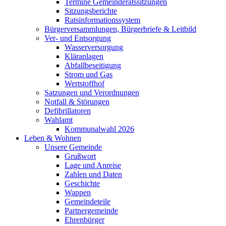
Termine Gemeinderatssitzungen
Sitzungsberichte
Ratsinformationssystem
Bürgerversammlungen, Bürgerbriefe & Leitbild
Ver- und Entsorgung
Wasserversorgung
Kläranlagen
Abfallbeseitigung
Strom und Gas
Wertstoffhof
Satzungen und Verordnungen
Notfall & Störungen
Defibrillatoren
Wahlamt
Kommunalwahl 2026
Leben & Wohnen
Unsere Gemeinde
Grußwort
Lage und Anreise
Zahlen und Daten
Geschichte
Wappen
Gemeindeteile
Partnergemeinde
Ehrenbürger