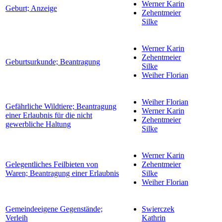
Werner Karin
Geburt; Anzeige
Zehentmeier
Silke
Werner Karin
Zehentmeier
Geburtsurkunde; Beantragung
Silke
Weiher Florian
Weiher Florian
Gefährliche Wildtiere; Beantragung
Werner Karin
einer Erlaubnis für die nicht
Zehentmeier
gewerbliche Haltung
Silke
Werner Karin
Gelegentliches Feilbieten von
Zehentmeier
Waren; Beantragung einer Erlaubnis
Silke
Weiher Florian
Gemeindeeigene Gegenstände;
Swierczek
Verleih
Kathrin