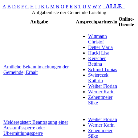
ALLE
A
B
D
E
F
G
H
I
J
K
L
M
N
O
P
R
S
T
U
V
W
Z
Aufgabenliste der Gemeinde Loiching
Online-
Aufgabe
Ansprechpartner/in
Dienste
Wittmann
Christof
Detter Maria
Hackl Lisa
Kerscher
Bettina
Amtliche Bekanntmachungen der
Schmid Tobias
Gemeinde; Erhalt
Swierczek
Kathrin
Weiher Florian
Werner Karin
Zehentmeier
Silke
Weiher Florian
Melderegister; Beantragung einer
Werner Karin
Auskunftssperre oder
Zehentmeier
Übermittlungssperre
Silke