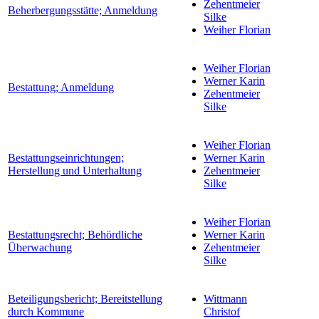
Zehentmeier
Beherbergungsstätte; Anmeldung
Silke
Weiher Florian
Weiher Florian
Werner Karin
Bestattung; Anmeldung
Zehentmeier
Silke
Weiher Florian
Bestattungseinrichtungen;
Werner Karin
Herstellung und Unterhaltung
Zehentmeier
Silke
Weiher Florian
Bestattungsrecht; Behördliche
Werner Karin
Überwachung
Zehentmeier
Silke
Beteiligungsbericht; Bereitstellung
Wittmann
durch Kommune
Christof