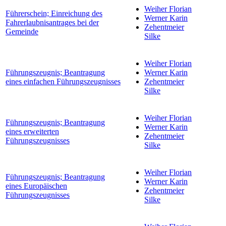
Weiher Florian
Führerschein; Einreichung des
Werner Karin
Fahrerlaubnisantrages bei der
Zehentmeier
Gemeinde
Silke
Weiher Florian
Führungszeugnis; Beantragung
Werner Karin
eines einfachen Führungszeugnisses
Zehentmeier
Silke
Weiher Florian
Führungszeugnis; Beantragung
Werner Karin
eines erweiterten
Zehentmeier
Führungszeugnisses
Silke
Weiher Florian
Führungszeugnis; Beantragung
Werner Karin
eines Europäischen
Zehentmeier
Führungszeugnisses
Silke