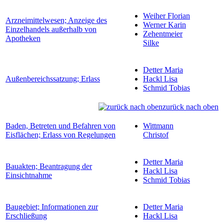
Weiher Florian
Arzneimittelwesen; Anzeige des
Werner Karin
Einzelhandels außerhalb von
Zehentmeier
Apotheken
Silke
Detter Maria
Außenbereichssatzung; Erlass
Hackl Lisa
Schmid Tobias
zurück nach oben
Baden, Betreten und Befahren von
Wittmann
Eisflächen; Erlass von Regelungen
Christof
Detter Maria
Bauakten; Beantragung der
Hackl Lisa
Einsichtnahme
Schmid Tobias
Baugebiet; Informationen zur
Detter Maria
Erschließung
Hackl Lisa