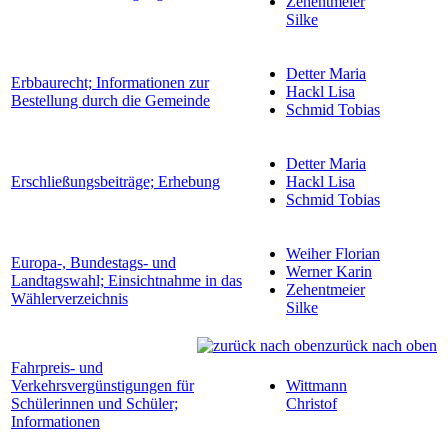
Zehentmeier
Silke
Detter Maria
Erbbaurecht; Informationen zur
Hackl Lisa
Bestellung durch die Gemeinde
Schmid Tobias
Detter Maria
Erschließungsbeiträge; Erhebung
Hackl Lisa
Schmid Tobias
Weiher Florian
Europa-, Bundestags- und
Werner Karin
Landtagswahl; Einsichtnahme in das
Zehentmeier
Wählerverzeichnis
Silke
zurück nach oben
Fahrpreis- und
Verkehrsvergünstigungen für
Wittmann
Schülerinnen und Schüler;
Christof
Informationen