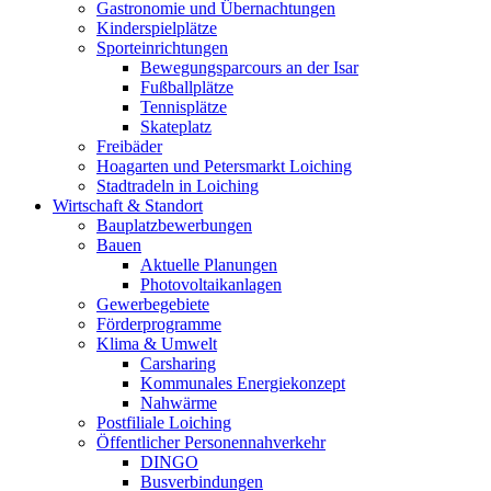
Gastronomie und Übernachtungen
Kinderspielplätze
Sporteinrichtungen
Bewegungsparcours an der Isar
Fußballplätze
Tennisplätze
Skateplatz
Freibäder
Hoagarten und Petersmarkt Loiching
Stadtradeln in Loiching
Wirtschaft & Standort
Bauplatzbewerbungen
Bauen
Aktuelle Planungen
Photovoltaikanlagen
Gewerbegebiete
Förderprogramme
Klima & Umwelt
Carsharing
Kommunales Energiekonzept
Nahwärme
Postfiliale Loiching
Öffentlicher Personennahverkehr
DINGO
Busverbindungen