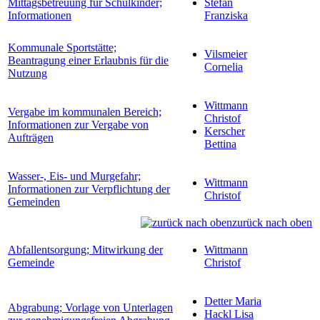
Mittagsbetreuung für Schulkinder;
Stefan
Informationen
Franziska
Kommunale Sportstätte;
Vilsmeier
Beantragung einer Erlaubnis für die
Cornelia
Nutzung
Wittmann
Vergabe im kommunalen Bereich;
Christof
Informationen zur Vergabe von
Kerscher
Aufträgen
Bettina
Wasser-, Eis- und Murgefahr;
Wittmann
Informationen zur Verpflichtung der
Christof
Gemeinden
zurück nach oben
Abfallentsorgung; Mitwirkung der
Wittmann
Gemeinde
Christof
Detter Maria
Abgrabung; Vorlage von Unterlagen
Hackl Lisa