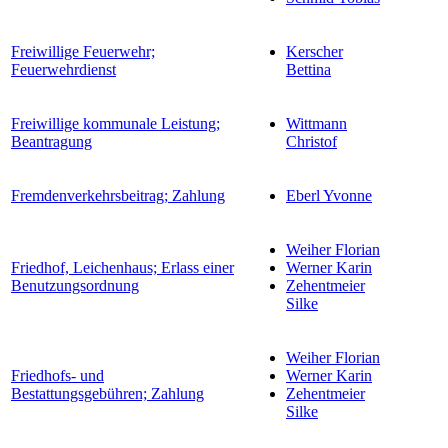
Freiwillige Feuerwehr;
Kerscher
Feuerwehrdienst
Bettina
Freiwillige kommunale Leistung;
Wittmann
Beantragung
Christof
Fremdenverkehrsbeitrag; Zahlung
Eberl Yvonne
Weiher Florian
Friedhof, Leichenhaus; Erlass einer
Werner Karin
Benutzungsordnung
Zehentmeier
Silke
Weiher Florian
Friedhofs- und
Werner Karin
Bestattungsgebühren; Zahlung
Zehentmeier
Silke