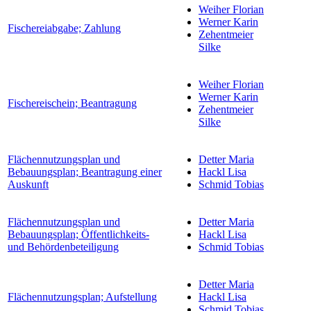
Weiher Florian
Werner Karin
Fischereiabgabe; Zahlung
Zehentmeier
Silke
Weiher Florian
Werner Karin
Fischereischein; Beantragung
Zehentmeier
Silke
Flächennutzungsplan und
Detter Maria
Bebauungsplan; Beantragung einer
Hackl Lisa
Auskunft
Schmid Tobias
Flächennutzungsplan und
Detter Maria
Bebauungsplan; Öffentlichkeits-
Hackl Lisa
und Behördenbeteiligung
Schmid Tobias
Detter Maria
Flächennutzungsplan; Aufstellung
Hackl Lisa
Schmid Tobias