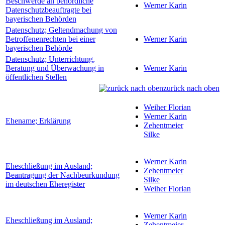
Beschwerde an behördliche
Werner Karin
Datenschutzbeauftragte bei
bayerischen Behörden
Datenschutz; Geltendmachung von
Betroffenenrechten bei einer
Werner Karin
bayerischen Behörde
Datenschutz; Unterrichtung,
Beratung und Überwachung in
Werner Karin
öffentlichen Stellen
zurück nach oben
Weiher Florian
Werner Karin
Ehename; Erklärung
Zehentmeier
Silke
Werner Karin
Eheschließung im Ausland;
Zehentmeier
Beantragung der Nachbeurkundung
Silke
im deutschen Eheregister
Weiher Florian
Werner Karin
Eheschließung im Ausland;
Zehentmeier