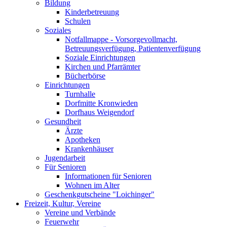
Bildung
Kinderbetreuung
Schulen
Soziales
Notfallmappe - Vorsorgevollmacht,
Betreuungsverfügung, Patientenverfügung
Soziale Einrichtungen
Kirchen und Pfarrämter
Bücherbörse
Einrichtungen
Turnhalle
Dorfmitte Kronwieden
Dorfhaus Weigendorf
Gesundheit
Ärzte
Apotheken
Krankenhäuser
Jugendarbeit
Für Senioren
Informationen für Senioren
Wohnen im Alter
Geschenkgutscheine "Loichinger"
Freizeit, Kultur, Vereine
Vereine und Verbände
Feuerwehr