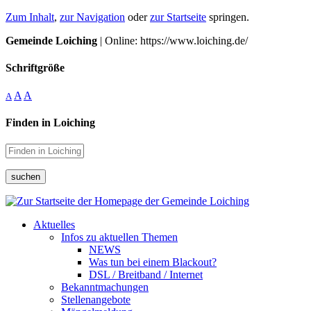
Zum Inhalt
,
zur Navigation
oder
zur Startseite
springen.
Gemeinde Loiching
| Online: https://www.loiching.de/
Schriftgröße
A
A
A
Finden in Loiching
suchen
Aktuelles
Infos zu aktuellen Themen
NEWS
Was tun bei einem Blackout?
DSL / Breitband / Internet
Bekanntmachungen
Stellenangebote