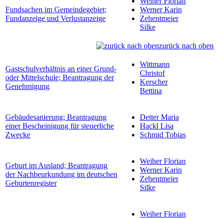
Weiher Florian
Fundsachen im Gemeindegebiet;
Werner Karin
Fundanzeige und Verlustanzeige
Zehentmeier
Silke
zurück nach oben
Wittmann
Gastschulverhältnis an einer Grund-
Christof
oder Mittelschule; Beantragung der
Kerscher
Genehmigung
Bettina
Gebäudesanierung; Beantragung
Detter Maria
einer Bescheinigung für steuerliche
Hackl Lisa
Zwecke
Schmid Tobias
Weiher Florian
Geburt im Ausland; Beantragung
Werner Karin
der Nachbeurkundung im deutschen
Zehentmeier
Geburtenregister
Silke
Weiher Florian