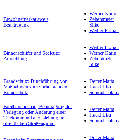
Werner Karin
Bewohnerparkausweis;
Zehentmeier
Beantragung
Silke
Weiher Florian
Weiher Florian
Binnenschiffer und Seeleute;
Werner Karin
Anmeldung
Zehentmeier
Silke
Brandschutz; Durchführung von
Detter Maria
Maßnahmen zum vorbeugenden
Hackl Lisa
Brandschutz
Schmid Tobias
Breitbandausbau; Beantragung der
Detter Maria
Verlegung oder Änderung einer
Hackl Lisa
Telekommunikationsleitung im
Schmid Tobias
öffentlichen Straßengrund
Detter Maria