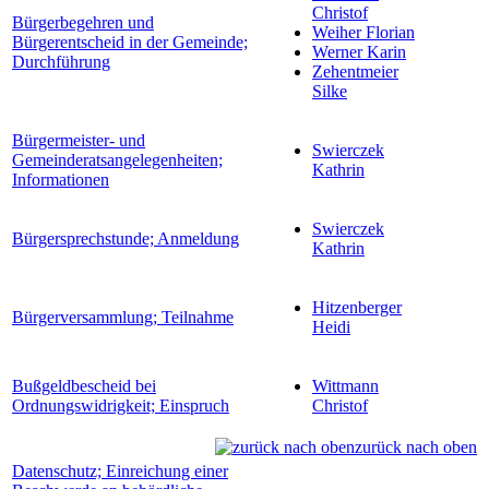
Christof
Bürgerbegehren und
Weiher Florian
Bürgerentscheid in der Gemeinde;
Werner Karin
Durchführung
Zehentmeier
Silke
Bürgermeister- und
Swierczek
Gemeinderatsangelegenheiten;
Kathrin
Informationen
Swierczek
Bürgersprechstunde; Anmeldung
Kathrin
Hitzenberger
Bürgerversammlung; Teilnahme
Heidi
Bußgeldbescheid bei
Wittmann
Ordnungswidrigkeit; Einspruch
Christof
zurück nach oben
Datenschutz; Einreichung einer