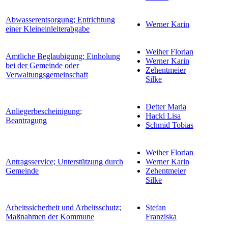
Abwasserentsorgung; Entrichtung
Werner Karin
einer Kleineinleiterabgabe
Weiher Florian
Amtliche Beglaubigung; Einholung
Werner Karin
bei der Gemeinde oder
Zehentmeier
Verwaltungsgemeinschaft
Silke
Detter Maria
Anliegerbescheinigung;
Hackl Lisa
Beantragung
Schmid Tobias
Weiher Florian
Antragsservice; Unterstützung durch
Werner Karin
Gemeinde
Zehentmeier
Silke
Arbeitssicherheit und Arbeitsschutz;
Stefan
Maßnahmen der Kommune
Franziska