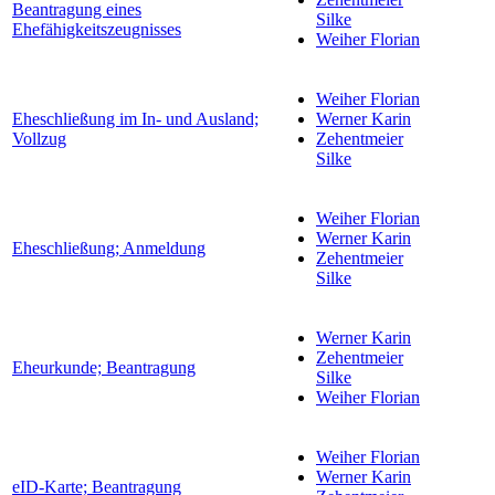
Beantragung eines
Silke
Ehefähigkeitszeugnisses
Weiher Florian
Weiher Florian
Eheschließung im In- und Ausland;
Werner Karin
Vollzug
Zehentmeier
Silke
Weiher Florian
Werner Karin
Eheschließung; Anmeldung
Zehentmeier
Silke
Werner Karin
Zehentmeier
Eheurkunde; Beantragung
Silke
Weiher Florian
Weiher Florian
Werner Karin
eID-Karte; Beantragung