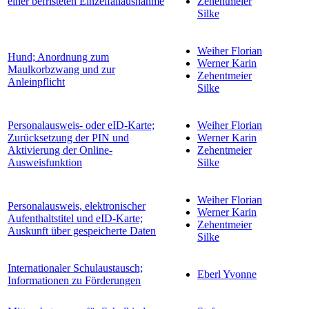
einer befristeten Einzelfallausnahme
Zehentmeier
Silke
Weiher Florian
Hund; Anordnung zum
Werner Karin
Maulkorbzwang und zur
Zehentmeier
Anleinpflicht
Silke
Personalausweis- oder eID-Karte;
Weiher Florian
Zurücksetzung der PIN und
Werner Karin
Aktivierung der Online-
Zehentmeier
Ausweisfunktion
Silke
Weiher Florian
Personalausweis, elektronischer
Werner Karin
Aufenthaltstitel und eID-Karte;
Zehentmeier
Auskunft über gespeicherte Daten
Silke
Internationaler Schulaustausch;
Eberl Yvonne
Informationen zu Förderungen