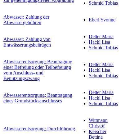
zur genehmigungsfreien Abgrabung
Schmid Tobias
Abwasser; Zahlung der
Eberl Yvonne
Abwassergebühren
Detter Maria
Abwasser; Zahlung von
Hackl Lisa
Entwässerungsbeiträgen
Schmid Tobias
Abwasserentsorgung; Beantragung
Detter Maria
einer Befreiung oder Teilbefreiung
Hackl Lisa
vom Anschluss- und
Schmid Tobias
Benutzungszwang
Detter Maria
Abwasserentsorgung; Beantragung
Hackl Lisa
eines Grundstücksanschlusses
Schmid Tobias
Wittmann
Christof
Abwasserentsorgung; Durchführung
Kerscher
Bettina