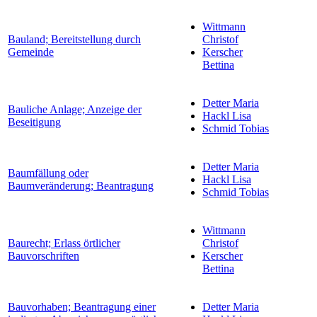
Wittmann
Bauland; Bereitstellung durch
Christof
Gemeinde
Kerscher
Bettina
Detter Maria
Bauliche Anlage; Anzeige der
Hackl Lisa
Beseitigung
Schmid Tobias
Detter Maria
Baumfällung oder
Hackl Lisa
Baumveränderung; Beantragung
Schmid Tobias
Wittmann
Baurecht; Erlass örtlicher
Christof
Bauvorschriften
Kerscher
Bettina
Bauvorhaben; Beantragung einer
Detter Maria