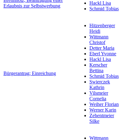
Brennholz; Beantragung einer
Hackl Lisa
Erlaubnis zur Selbstwerbung
Schmid Tobias
Hitzenberger
Heidi
Wittmann
Christof
Detter Maria
Eberl Yvonne
Hackl Lisa
Kerscher
Bettina
Bürgerantrag; Einreichung
Schmid Tobias
Swierczek
Kathrin
Vilsmeier
Cornelia
Weiher Florian
Werner Karin
Zehentmeier
Silke
Wittmann