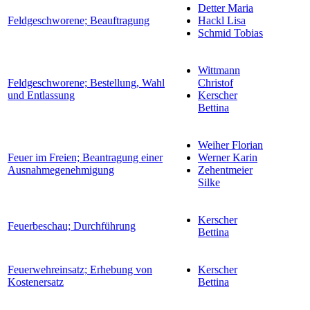
Detter Maria
Feldgeschworene; Beauftragung
Hackl Lisa
Schmid Tobias
Wittmann
Feldgeschworene; Bestellung, Wahl
Christof
und Entlassung
Kerscher
Bettina
Weiher Florian
Feuer im Freien; Beantragung einer
Werner Karin
Ausnahmegenehmigung
Zehentmeier
Silke
Kerscher
Feuerbeschau; Durchführung
Bettina
Feuerwehreinsatz; Erhebung von
Kerscher
Kostenersatz
Bettina