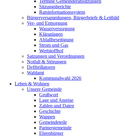
Termine Gemeinderatssitzungen
Sitzungsberichte
Ratsinformationssystem
Bürgerversammlungen, Bürgerbriefe & Leitbild
Ver- und Entsorgung
Wasserversorgung
Kläranlagen
Abfallbeseitigung
Strom und Gas
Wertstoffhof
Satzungen und Verordnungen
Notfall & Störungen
Defibrillatoren
Wahlamt
Kommunalwahl 2026
Leben & Wohnen
Unsere Gemeinde
Grußwort
Lage und Anreise
Zahlen und Daten
Geschichte
Wappen
Gemeindeteile
Partnergemeinde
Ehrenbürger