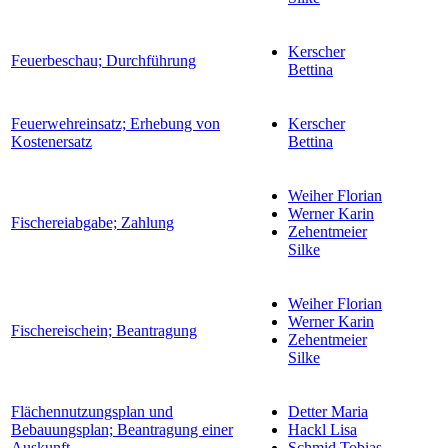
Kerscher
Feuerbeschau; Durchführung
Bettina
Feuerwehreinsatz; Erhebung von
Kerscher
Kostenersatz
Bettina
Weiher Florian
Werner Karin
Fischereiabgabe; Zahlung
Zehentmeier
Silke
Weiher Florian
Werner Karin
Fischereischein; Beantragung
Zehentmeier
Silke
Flächennutzungsplan und
Detter Maria
Bebauungsplan; Beantragung einer
Hackl Lisa
Auskunft
Schmid Tobias