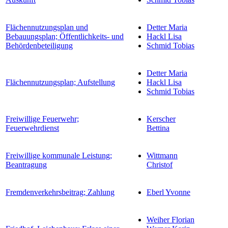
Flächennutzungsplan und
Detter Maria
Bebauungsplan; Öffentlichkeits- und
Hackl Lisa
Behördenbeteiligung
Schmid Tobias
Detter Maria
Flächennutzungsplan; Aufstellung
Hackl Lisa
Schmid Tobias
Freiwillige Feuerwehr;
Kerscher
Feuerwehrdienst
Bettina
Freiwillige kommunale Leistung;
Wittmann
Beantragung
Christof
Fremdenverkehrsbeitrag; Zahlung
Eberl Yvonne
Weiher Florian