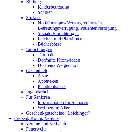
Bildung
Kinderbetreuung
Schulen
Soziales
Notfallmappe - Vorsorgevollmacht,
Betreuungsverfügung, Patientenverfügung
Soziale Einrichtungen
Kirchen und Pfarrämter
Bücherbörse
Einrichtungen
Turnhalle
Dorfmitte Kronwieden
Dorfhaus Weigendorf
Gesundheit
Ärzte
Apotheken
Krankenhäuser
Jugendarbeit
Für Senioren
Informationen für Senioren
Wohnen im Alter
Geschenkgutscheine "Loichinger"
Freizeit, Kultur, Vereine
Vereine und Verbände
Feuerwehr