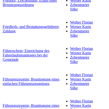
Friedhof, Leichenhaus; Erlass einer
Werner Karin
Benutzungsordnung
Zehentmeier
Silke
Weiher Florian
Friedhofs- und Bestattungsgebühren;
Werner Karin
Zahlung
Zehentmeier
Silke
Weiher Florian
Führerschein; Einreichung des
Werner Karin
Fahrerlaubnisantrages bei der
Zehentmeier
Gemeinde
Silke
Weiher Florian
Führungszeugnis; Beantragung eines
Werner Karin
einfachen Führungszeugnisses
Zehentmeier
Silke
Weiher Florian
Führungszeugnis; Beantragung eines
Werner Karin