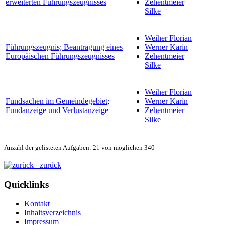
erweiterten Führungszeugnisses
Zehentmeier
Silke
Weiher Florian
Führungszeugnis; Beantragung eines
Werner Karin
Europäischen Führungszeugnisses
Zehentmeier
Silke
Weiher Florian
Fundsachen im Gemeindegebiet;
Werner Karin
Fundanzeige und Verlustanzeige
Zehentmeier
Silke
Anzahl der gelisteten Aufgaben: 21 von möglichen 340
zurück
Quicklinks
Kontakt
Inhaltsverzeichnis
Impressum