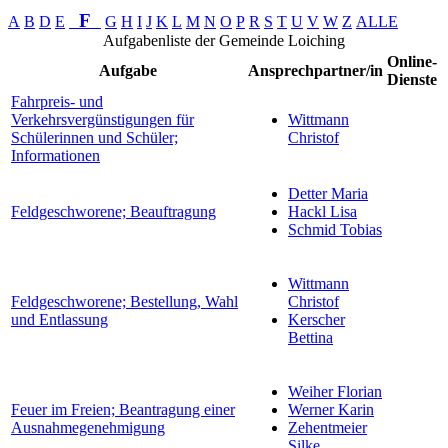
F
A
B
D
E
G
H
I
J
K
L
M
N
O
P
R
S
T
U
V
W
Z
ALLE
Aufgabenliste der Gemeinde Loiching
Online-
Aufgabe
Ansprechpartner/in
Dienste
Fahrpreis- und
Verkehrsvergünstigungen für
Wittmann
Schülerinnen und Schüler;
Christof
Informationen
Detter Maria
Feldgeschworene; Beauftragung
Hackl Lisa
Schmid Tobias
Wittmann
Feldgeschworene; Bestellung, Wahl
Christof
und Entlassung
Kerscher
Bettina
Weiher Florian
Feuer im Freien; Beantragung einer
Werner Karin
Ausnahmegenehmigung
Zehentmeier
Silke