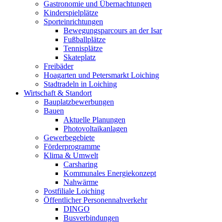
Gastronomie und Übernachtungen
Kinderspielplätze
Sporteinrichtungen
Bewegungsparcours an der Isar
Fußballplätze
Tennisplätze
Skateplatz
Freibäder
Hoagarten und Petersmarkt Loiching
Stadtradeln in Loiching
Wirtschaft & Standort
Bauplatzbewerbungen
Bauen
Aktuelle Planungen
Photovoltaikanlagen
Gewerbegebiete
Förderprogramme
Klima & Umwelt
Carsharing
Kommunales Energiekonzept
Nahwärme
Postfiliale Loiching
Öffentlicher Personennahverkehr
DINGO
Busverbindungen