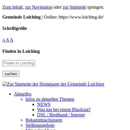
Zum Inhalt
,
zur Navigation
oder
zur Startseite
springen.
Gemeinde Loiching
| Online: https://www.loiching.de/
Schriftgröße
A
A
A
Finden in Loiching
suchen
Aktuelles
Infos zu aktuellen Themen
NEWS
Was tun bei einem Blackout?
DSL / Breitband / Internet
Bekanntmachungen
Stellenangebote