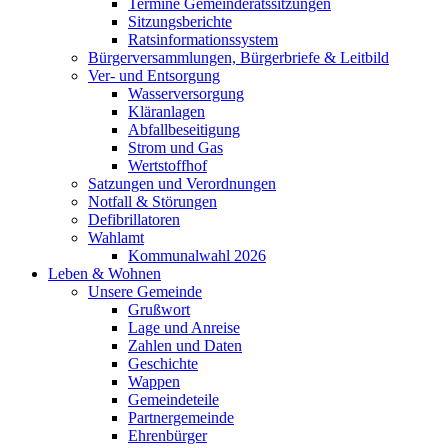
Termine Gemeinderatssitzungen
Sitzungsberichte
Ratsinformationssystem
Bürgerversammlungen, Bürgerbriefe & Leitbild
Ver- und Entsorgung
Wasserversorgung
Kläranlagen
Abfallbeseitigung
Strom und Gas
Wertstoffhof
Satzungen und Verordnungen
Notfall & Störungen
Defibrillatoren
Wahlamt
Kommunalwahl 2026
Leben & Wohnen
Unsere Gemeinde
Grußwort
Lage und Anreise
Zahlen und Daten
Geschichte
Wappen
Gemeindeteile
Partnergemeinde
Ehrenbürger