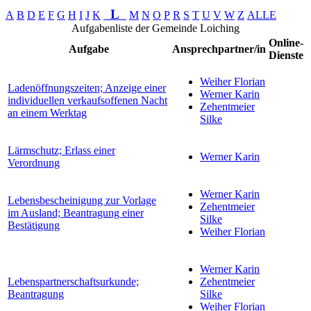
L
A
B
D
E
F
G
H
I
J
K
M
N
O
P
R
S
T
U
V
W
Z
ALLE
Aufgabenliste der Gemeinde Loiching
Online-
Aufgabe
Ansprechpartner/in
Dienste
Weiher Florian
Ladenöffnungszeiten; Anzeige einer
Werner Karin
individuellen verkaufsoffenen Nacht
Zehentmeier
an einem Werktag
Silke
Lärmschutz; Erlass einer
Werner Karin
Verordnung
Werner Karin
Lebensbescheinigung zur Vorlage
Zehentmeier
im Ausland; Beantragung einer
Silke
Bestätigung
Weiher Florian
Werner Karin
Lebenspartnerschaftsurkunde;
Zehentmeier
Beantragung
Silke
Weiher Florian