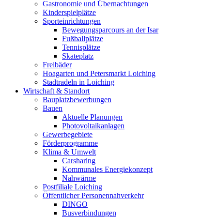
Gastronomie und Übernachtungen
Kinderspielplätze
Sporteinrichtungen
Bewegungsparcours an der Isar
Fußballplätze
Tennisplätze
Skateplatz
Freibäder
Hoagarten und Petersmarkt Loiching
Stadtradeln in Loiching
Wirtschaft & Standort
Bauplatzbewerbungen
Bauen
Aktuelle Planungen
Photovoltaikanlagen
Gewerbegebiete
Förderprogramme
Klima & Umwelt
Carsharing
Kommunales Energiekonzept
Nahwärme
Postfiliale Loiching
Öffentlicher Personennahverkehr
DINGO
Busverbindungen