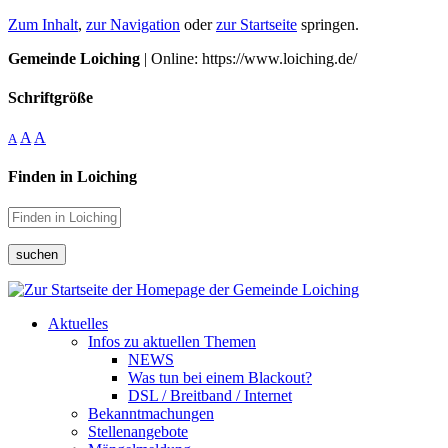
Zum Inhalt
,
zur Navigation
oder
zur Startseite
springen.
Gemeinde Loiching
| Online: https://www.loiching.de/
Schriftgröße
A
A
A
Finden in Loiching
suchen
Aktuelles
Infos zu aktuellen Themen
NEWS
Was tun bei einem Blackout?
DSL / Breitband / Internet
Bekanntmachungen
Stellenangebote