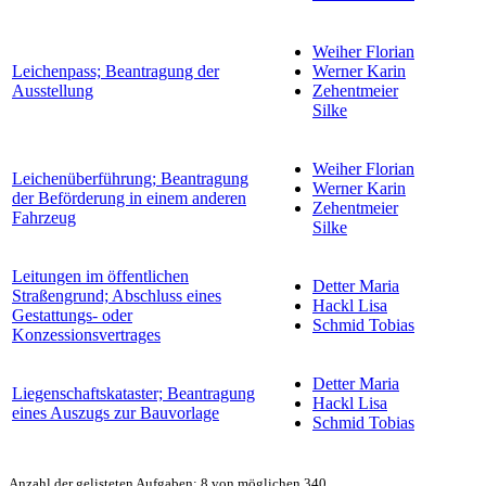
Weiher Florian
Leichenpass; Beantragung der
Werner Karin
Ausstellung
Zehentmeier
Silke
Weiher Florian
Leichenüberführung; Beantragung
Werner Karin
der Beförderung in einem anderen
Zehentmeier
Fahrzeug
Silke
Leitungen im öffentlichen
Detter Maria
Straßengrund; Abschluss eines
Hackl Lisa
Gestattungs- oder
Schmid Tobias
Konzessionsvertrages
Detter Maria
Liegenschaftskataster; Beantragung
Hackl Lisa
eines Auszugs zur Bauvorlage
Schmid Tobias
Anzahl der gelisteten Aufgaben: 8 von möglichen 340