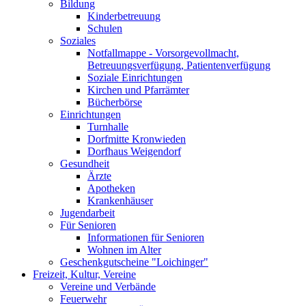
Bildung
Kinderbetreuung
Schulen
Soziales
Notfallmappe - Vorsorgevollmacht,
Betreuungsverfügung, Patientenverfügung
Soziale Einrichtungen
Kirchen und Pfarrämter
Bücherbörse
Einrichtungen
Turnhalle
Dorfmitte Kronwieden
Dorfhaus Weigendorf
Gesundheit
Ärzte
Apotheken
Krankenhäuser
Jugendarbeit
Für Senioren
Informationen für Senioren
Wohnen im Alter
Geschenkgutscheine "Loichinger"
Freizeit, Kultur, Vereine
Vereine und Verbände
Feuerwehr