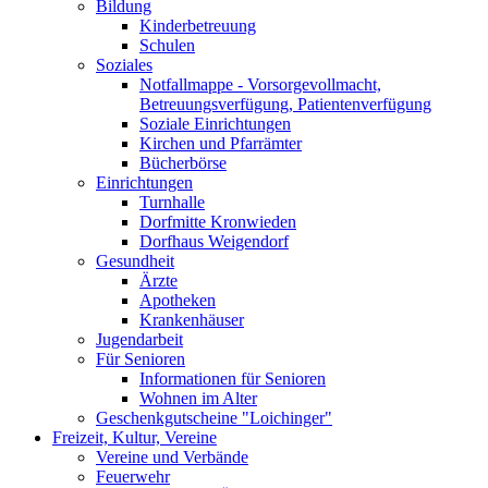
Bildung
Kinderbetreuung
Schulen
Soziales
Notfallmappe - Vorsorgevollmacht,
Betreuungsverfügung, Patientenverfügung
Soziale Einrichtungen
Kirchen und Pfarrämter
Bücherbörse
Einrichtungen
Turnhalle
Dorfmitte Kronwieden
Dorfhaus Weigendorf
Gesundheit
Ärzte
Apotheken
Krankenhäuser
Jugendarbeit
Für Senioren
Informationen für Senioren
Wohnen im Alter
Geschenkgutscheine "Loichinger"
Freizeit, Kultur, Vereine
Vereine und Verbände
Feuerwehr