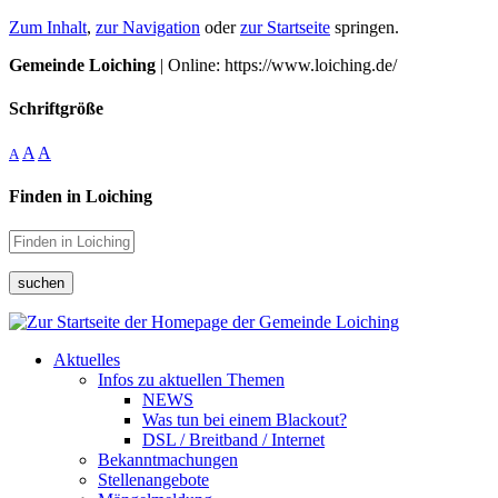
Zum Inhalt
,
zur Navigation
oder
zur Startseite
springen.
Gemeinde Loiching
| Online: https://www.loiching.de/
Schriftgröße
A
A
A
Finden in Loiching
suchen
Aktuelles
Infos zu aktuellen Themen
NEWS
Was tun bei einem Blackout?
DSL / Breitband / Internet
Bekanntmachungen
Stellenangebote