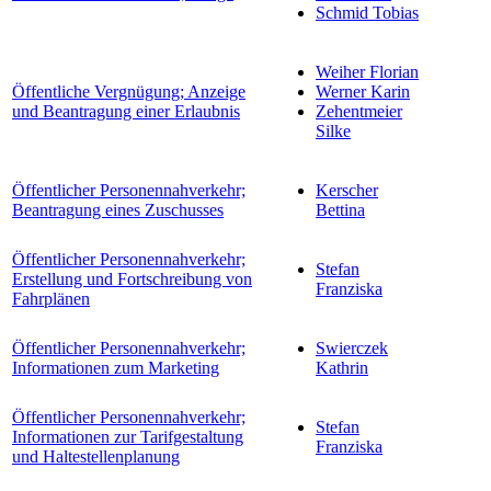
Schmid Tobias
Weiher Florian
Öffentliche Vergnügung; Anzeige
Werner Karin
und Beantragung einer Erlaubnis
Zehentmeier
Silke
Öffentlicher Personennahverkehr;
Kerscher
Beantragung eines Zuschusses
Bettina
Öffentlicher Personennahverkehr;
Stefan
Erstellung und Fortschreibung von
Franziska
Fahrplänen
Öffentlicher Personennahverkehr;
Swierczek
Informationen zum Marketing
Kathrin
Öffentlicher Personennahverkehr;
Stefan
Informationen zur Tarifgestaltung
Franziska
und Haltestellenplanung