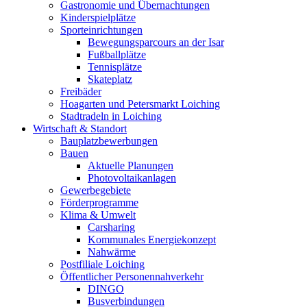
Gastronomie und Übernachtungen
Kinderspielplätze
Sporteinrichtungen
Bewegungsparcours an der Isar
Fußballplätze
Tennisplätze
Skateplatz
Freibäder
Hoagarten und Petersmarkt Loiching
Stadtradeln in Loiching
Wirtschaft & Standort
Bauplatzbewerbungen
Bauen
Aktuelle Planungen
Photovoltaikanlagen
Gewerbegebiete
Förderprogramme
Klima & Umwelt
Carsharing
Kommunales Energiekonzept
Nahwärme
Postfiliale Loiching
Öffentlicher Personennahverkehr
DINGO
Busverbindungen