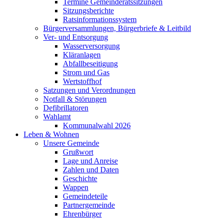
Termine Gemeinderatssitzungen
Sitzungsberichte
Ratsinformationssystem
Bürgerversammlungen, Bürgerbriefe & Leitbild
Ver- und Entsorgung
Wasserversorgung
Kläranlagen
Abfallbeseitigung
Strom und Gas
Wertstoffhof
Satzungen und Verordnungen
Notfall & Störungen
Defibrillatoren
Wahlamt
Kommunalwahl 2026
Leben & Wohnen
Unsere Gemeinde
Grußwort
Lage und Anreise
Zahlen und Daten
Geschichte
Wappen
Gemeindeteile
Partnergemeinde
Ehrenbürger