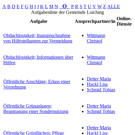
O
A
B
D
E
F
G
H
I
J
K
L
M
N
P
R
S
T
U
V
W
Z
ALLE
Aufgabenliste der Gemeinde Loiching
Online-
Aufgabe
Ansprechpartner/in
Dienste
Obdachlosigkeit; Inanspruchnahme
Wittmann
von Hilfestellungen zur Vermeidung
Christof
Obdachlosigkeit; Informationen über
Wittmann
Hilfen
Christof
Detter Maria
Öffentliche Anschläge; Erlass einer
Hackl Lisa
Verordnung
Schmid Tobias
Öffentliche Grünanlagen;
Detter Maria
Beantragung einer Sondernutzung
Schmid Tobias
Detter Maria
Öffentliche Grünflächen; Pflege
Hackl Lisa