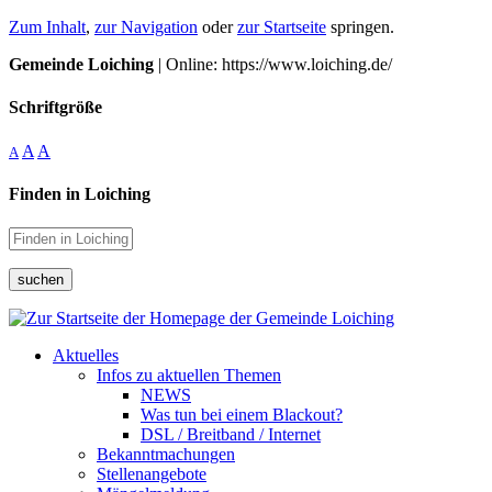
Zum Inhalt
,
zur Navigation
oder
zur Startseite
springen.
Gemeinde Loiching
| Online: https://www.loiching.de/
Schriftgröße
A
A
A
Finden in Loiching
suchen
Aktuelles
Infos zu aktuellen Themen
NEWS
Was tun bei einem Blackout?
DSL / Breitband / Internet
Bekanntmachungen
Stellenangebote