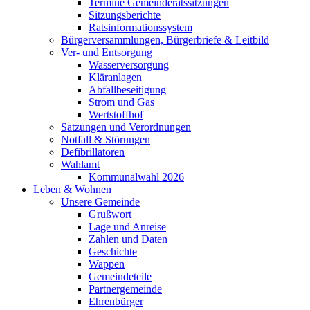
Termine Gemeinderatssitzungen
Sitzungsberichte
Ratsinformationssystem
Bürgerversammlungen, Bürgerbriefe & Leitbild
Ver- und Entsorgung
Wasserversorgung
Kläranlagen
Abfallbeseitigung
Strom und Gas
Wertstoffhof
Satzungen und Verordnungen
Notfall & Störungen
Defibrillatoren
Wahlamt
Kommunalwahl 2026
Leben & Wohnen
Unsere Gemeinde
Grußwort
Lage und Anreise
Zahlen und Daten
Geschichte
Wappen
Gemeindeteile
Partnergemeinde
Ehrenbürger