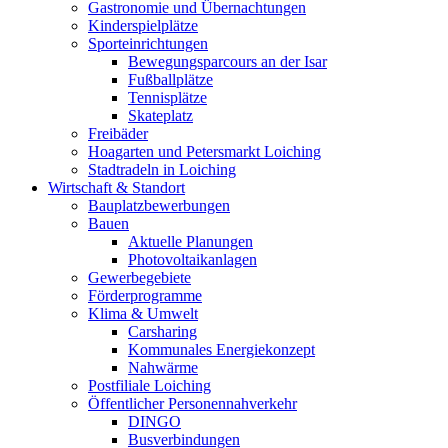
Gastronomie und Übernachtungen
Kinderspielplätze
Sporteinrichtungen
Bewegungsparcours an der Isar
Fußballplätze
Tennisplätze
Skateplatz
Freibäder
Hoagarten und Petersmarkt Loiching
Stadtradeln in Loiching
Wirtschaft & Standort
Bauplatzbewerbungen
Bauen
Aktuelle Planungen
Photovoltaikanlagen
Gewerbegebiete
Förderprogramme
Klima & Umwelt
Carsharing
Kommunales Energiekonzept
Nahwärme
Postfiliale Loiching
Öffentlicher Personennahverkehr
DINGO
Busverbindungen