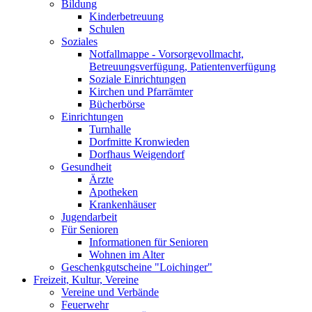
Bildung
Kinderbetreuung
Schulen
Soziales
Notfallmappe - Vorsorgevollmacht,
Betreuungsverfügung, Patientenverfügung
Soziale Einrichtungen
Kirchen und Pfarrämter
Bücherbörse
Einrichtungen
Turnhalle
Dorfmitte Kronwieden
Dorfhaus Weigendorf
Gesundheit
Ärzte
Apotheken
Krankenhäuser
Jugendarbeit
Für Senioren
Informationen für Senioren
Wohnen im Alter
Geschenkgutscheine "Loichinger"
Freizeit, Kultur, Vereine
Vereine und Verbände
Feuerwehr