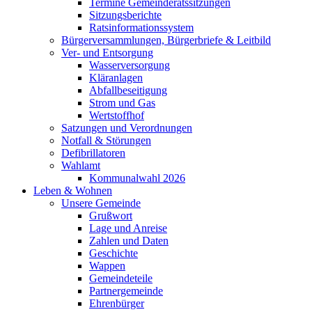
Termine Gemeinderatssitzungen
Sitzungsberichte
Ratsinformationssystem
Bürgerversammlungen, Bürgerbriefe & Leitbild
Ver- und Entsorgung
Wasserversorgung
Kläranlagen
Abfallbeseitigung
Strom und Gas
Wertstoffhof
Satzungen und Verordnungen
Notfall & Störungen
Defibrillatoren
Wahlamt
Kommunalwahl 2026
Leben & Wohnen
Unsere Gemeinde
Grußwort
Lage und Anreise
Zahlen und Daten
Geschichte
Wappen
Gemeindeteile
Partnergemeinde
Ehrenbürger