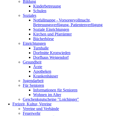
Bildung
Kinderbetreuung
Schulen
Soziales
Notfallmappe - Vorsorgevollmacht,
Betreuungsverfügung, Patientenverfügung
Soziale Einrichtungen
Kirchen und Pfarrämter
Bücherbörse
Einrichtungen
Turnhalle
Dorfmitte Kronwieden
Dorfhaus Weigendorf
Gesundheit
Ärzte
Apotheken
Krankenhäuser
Jugendarbeit
Für Senioren
Informationen für Senioren
Wohnen im Alter
Geschenkgutscheine "Loichinger"
Freizeit, Kultur, Vereine
Vereine und Verbände
Feuerwehr