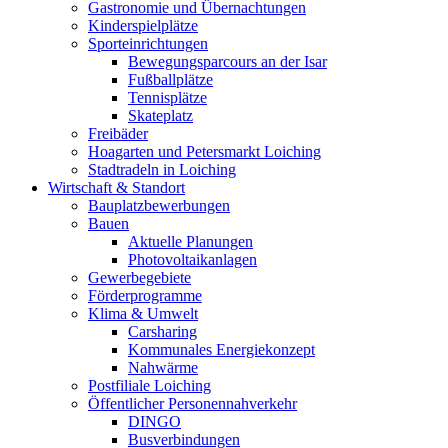
Gastronomie und Übernachtungen
Kinderspielplätze
Sporteinrichtungen
Bewegungsparcours an der Isar
Fußballplätze
Tennisplätze
Skateplatz
Freibäder
Hoagarten und Petersmarkt Loiching
Stadtradeln in Loiching
Wirtschaft & Standort
Bauplatzbewerbungen
Bauen
Aktuelle Planungen
Photovoltaikanlagen
Gewerbegebiete
Förderprogramme
Klima & Umwelt
Carsharing
Kommunales Energiekonzept
Nahwärme
Postfiliale Loiching
Öffentlicher Personennahverkehr
DINGO
Busverbindungen