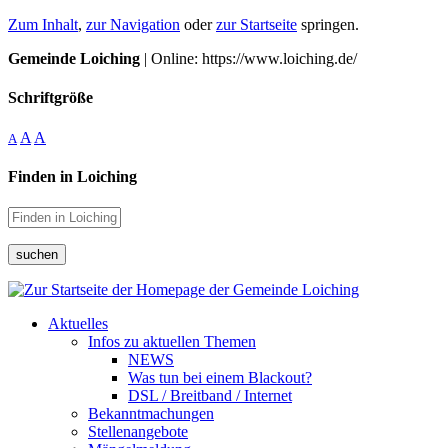
Zum Inhalt
,
zur Navigation
oder
zur Startseite
springen.
Gemeinde Loiching
| Online: https://www.loiching.de/
Schriftgröße
A
A
A
Finden in Loiching
suchen
Aktuelles
Infos zu aktuellen Themen
NEWS
Was tun bei einem Blackout?
DSL / Breitband / Internet
Bekanntmachungen
Stellenangebote