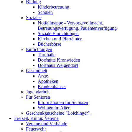
Bildung
Kinderbetreuung
Schulen
Soziales
Notfallmappe - Vorsorgevollmacht,
Betreuungsverfügung, Patientenverfügung
Soziale Einrichtungen
Kirchen und Pfarrämter
Bücherbörse
Einrichtungen
Turnhalle
Dorfmitte Kronwieden
Dorfhaus Weigendorf
Gesundheit
Ärzte
Apotheken
Krankenhäuser
Jugendarbeit
Für Senioren
Informationen für Senioren
Wohnen im Alter
Geschenkgutscheine "Loichinger"
Freizeit, Kultur, Vereine
Vereine und Verbände
Feuerwehr