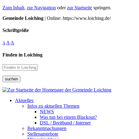
Zum Inhalt
,
zur Navigation
oder
zur Startseite
springen.
Gemeinde Loiching
| Online: https://www.loiching.de/
Schriftgröße
A
A
A
Finden in Loiching
suchen
Aktuelles
Infos zu aktuellen Themen
NEWS
Was tun bei einem Blackout?
DSL / Breitband / Internet
Bekanntmachungen
Stellenangebote