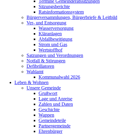
Termine Gemeinderatssitzungen
Sitzungsberichte
Ratsinformationssystem
Bürgerversammlungen, Bürgerbriefe & Leitbild
Ver- und Entsorgung
Wasserversorgung
Kläranlagen
Abfallbeseitigung
Strom und Gas
Wertstoffhof
Satzungen und Verordnungen
Notfall & Störungen
Defibrillatoren
Wahlamt
Kommunalwahl 2026
Leben & Wohnen
Unsere Gemeinde
Grußwort
Lage und Anreise
Zahlen und Daten
Geschichte
Wappen
Gemeindeteile
Partnergemeinde
Ehrenbürger