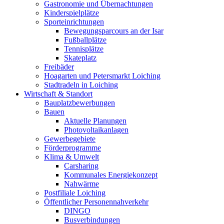
Gastronomie und Übernachtungen
Kinderspielplätze
Sporteinrichtungen
Bewegungsparcours an der Isar
Fußballplätze
Tennisplätze
Skateplatz
Freibäder
Hoagarten und Petersmarkt Loiching
Stadtradeln in Loiching
Wirtschaft & Standort
Bauplatzbewerbungen
Bauen
Aktuelle Planungen
Photovoltaikanlagen
Gewerbegebiete
Förderprogramme
Klima & Umwelt
Carsharing
Kommunales Energiekonzept
Nahwärme
Postfiliale Loiching
Öffentlicher Personennahverkehr
DINGO
Busverbindungen