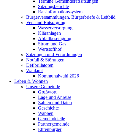
Termine Gemeinderatssitzungen
Sitzungsberichte
Ratsinformationssystem
Bürgerversammlungen, Bürgerbriefe & Leitbild
Ver- und Entsorgung
Wasserversorgung
Kläranlagen
Abfallbeseitigung
Strom und Gas
Wertstoffhof
Satzungen und Verordnungen
Notfall & Störungen
Defibrillatoren
Wahlamt
Kommunalwahl 2026
Leben & Wohnen
Unsere Gemeinde
Grußwort
Lage und Anreise
Zahlen und Daten
Geschichte
Wappen
Gemeindeteile
Partnergemeinde
Ehrenbürger