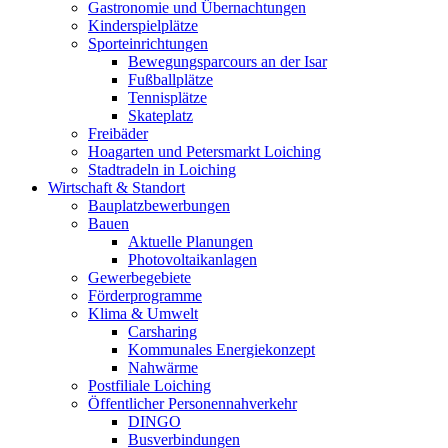
Gastronomie und Übernachtungen
Kinderspielplätze
Sporteinrichtungen
Bewegungsparcours an der Isar
Fußballplätze
Tennisplätze
Skateplatz
Freibäder
Hoagarten und Petersmarkt Loiching
Stadtradeln in Loiching
Wirtschaft & Standort
Bauplatzbewerbungen
Bauen
Aktuelle Planungen
Photovoltaikanlagen
Gewerbegebiete
Förderprogramme
Klima & Umwelt
Carsharing
Kommunales Energiekonzept
Nahwärme
Postfiliale Loiching
Öffentlicher Personennahverkehr
DINGO
Busverbindungen