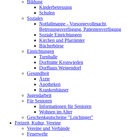
Bildung
Kinderbetreuung
Schulen
Soziales
Notfallmappe - Vorsorgevollmacht,
Betreuungsverfügung, Patientenverfügung
Soziale Einrichtungen
Kirchen und Pfarrämter
Bücherbörse
Einrichtungen
Turnhalle
Dorfmitte Kronwieden
Dorfhaus Weigendorf
Gesundheit
Ärzte
Apotheken
Krankenhäuser
Jugendarbeit
Für Senioren
Informationen für Senioren
Wohnen im Alter
Geschenkgutscheine "Loichinger"
Freizeit, Kultur, Vereine
Vereine und Verbände
Feuerwehr