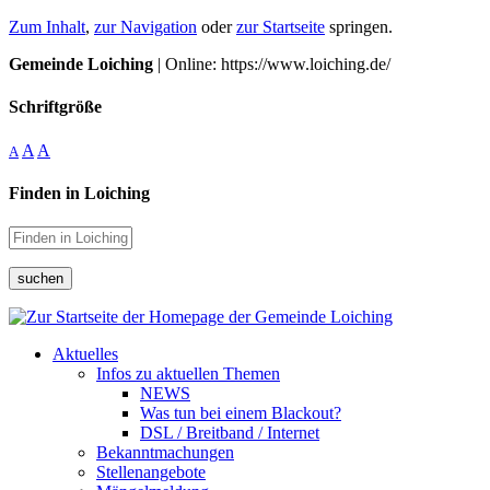
Zum Inhalt
,
zur Navigation
oder
zur Startseite
springen.
Gemeinde Loiching
| Online: https://www.loiching.de/
Schriftgröße
A
A
A
Finden in Loiching
suchen
Aktuelles
Infos zu aktuellen Themen
NEWS
Was tun bei einem Blackout?
DSL / Breitband / Internet
Bekanntmachungen
Stellenangebote