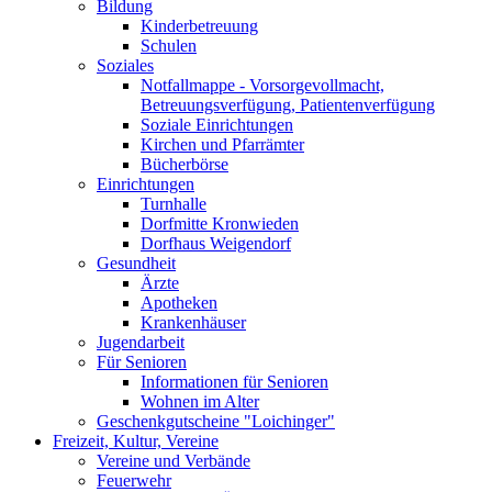
Bildung
Kinderbetreuung
Schulen
Soziales
Notfallmappe - Vorsorgevollmacht,
Betreuungsverfügung, Patientenverfügung
Soziale Einrichtungen
Kirchen und Pfarrämter
Bücherbörse
Einrichtungen
Turnhalle
Dorfmitte Kronwieden
Dorfhaus Weigendorf
Gesundheit
Ärzte
Apotheken
Krankenhäuser
Jugendarbeit
Für Senioren
Informationen für Senioren
Wohnen im Alter
Geschenkgutscheine "Loichinger"
Freizeit, Kultur, Vereine
Vereine und Verbände
Feuerwehr