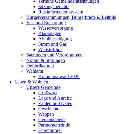
Termine Gemeinderatssitzungen
Sitzungsberichte
Ratsinformationssystem
Bürgerversammlungen, Bürgerbriefe & Leitbild
Ver- und Entsorgung
Wasserversorgung
Kläranlagen
Abfallbeseitigung
Strom und Gas
Wertstoffhof
Satzungen und Verordnungen
Notfall & Störungen
Defibrillatoren
Wahlamt
Kommunalwahl 2026
Leben & Wohnen
Unsere Gemeinde
Grußwort
Lage und Anreise
Zahlen und Daten
Geschichte
Wappen
Gemeindeteile
Partnergemeinde
Ehrenbürger