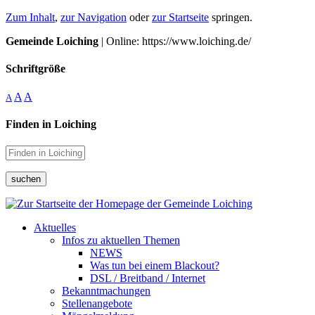
Zum Inhalt
,
zur Navigation
oder
zur Startseite
springen.
Gemeinde Loiching
| Online: https://www.loiching.de/
Schriftgröße
A
A
A
Finden in Loiching
suchen
Aktuelles
Infos zu aktuellen Themen
NEWS
Was tun bei einem Blackout?
DSL / Breitband / Internet
Bekanntmachungen
Stellenangebote