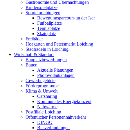
Gastronomie und Übernachtungen
Kinderspielplätze
Sporteinrichtungen
Bewegungsparcours an der Isar
Fußballplätze
Tennisplätze
Skateplatz
Freibäder
Hoagarten und Petersmarkt Loiching
Stadtradeln in Loiching
Wirtschaft & Standort
Bauplatzbewerbungen
Bauen
Aktuelle Planungen
Photovoltaikanlagen
Gewerbegebiete
Förderprogramme
Klima & Umwelt
Carsharing
Kommunales Energiekonzept
Nahwärme
Postfiliale Loiching
Öffentlicher Personennahverkehr
DINGO
Busverbindungen