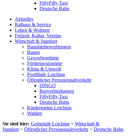
FiftyFifty Taxi
Deutsche Bahn
Aktuelles
Rathaus & Service
Leben & Wohnen
Freizeit, Kultur, Vereine
Wirtschaft & Standort
Bauplatzbewerbungen
Bauen
Gewerbegebiete
Förderprogramme
Klima & Umwelt
Postfiliale Loiching
Öffentlicher Personennahverkehr
DINGO
Busverbindungen
FiftyFifty Taxi
Deutsche Bahn
Kindergarten Loiching
Wahlen
Sie sind hier:
Gemeinde Loiching
>
Wirtschaft &
Standort
>
Öffentlicher Personennahverkehr
>
Deutsche Bahn