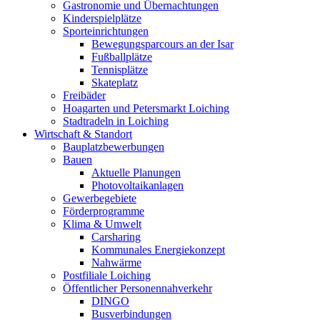
Gastronomie und Übernachtungen
Kinderspielplätze
Sporteinrichtungen
Bewegungsparcours an der Isar
Fußballplätze
Tennisplätze
Skateplatz
Freibäder
Hoagarten und Petersmarkt Loiching
Stadtradeln in Loiching
Wirtschaft & Standort
Bauplatzbewerbungen
Bauen
Aktuelle Planungen
Photovoltaikanlagen
Gewerbegebiete
Förderprogramme
Klima & Umwelt
Carsharing
Kommunales Energiekonzept
Nahwärme
Postfiliale Loiching
Öffentlicher Personennahverkehr
DINGO
Busverbindungen