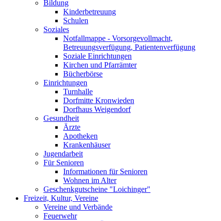
Bildung
Kinderbetreuung
Schulen
Soziales
Notfallmappe - Vorsorgevollmacht,
Betreuungsverfügung, Patientenverfügung
Soziale Einrichtungen
Kirchen und Pfarrämter
Bücherbörse
Einrichtungen
Turnhalle
Dorfmitte Kronwieden
Dorfhaus Weigendorf
Gesundheit
Ärzte
Apotheken
Krankenhäuser
Jugendarbeit
Für Senioren
Informationen für Senioren
Wohnen im Alter
Geschenkgutscheine "Loichinger"
Freizeit, Kultur, Vereine
Vereine und Verbände
Feuerwehr