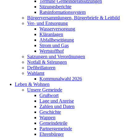
Termine Gemeinderatssitzungen
Sitzungsberichte
Ratsinformationssystem
Bürgerversammlungen, Bürgerbriefe & Leitbild
Ver- und Entsorgung
Wasserversorgung
Kläranlagen
Abfallbeseitigung
Strom und Gas
Wertstoffhof
Satzungen und Verordnungen
Notfall & Störungen
Defibrillatoren
Wahlamt
Kommunalwahl 2026
Leben & Wohnen
Unsere Gemeinde
Grußwort
Lage und Anreise
Zahlen und Daten
Geschichte
Wappen
Gemeindeteile
Partnergemeinde
Ehrenbürger