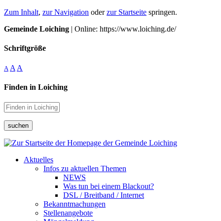
Zum Inhalt
,
zur Navigation
oder
zur Startseite
springen.
Gemeinde Loiching
| Online: https://www.loiching.de/
Schriftgröße
A
A
A
Finden in Loiching
suchen
Aktuelles
Infos zu aktuellen Themen
NEWS
Was tun bei einem Blackout?
DSL / Breitband / Internet
Bekanntmachungen
Stellenangebote