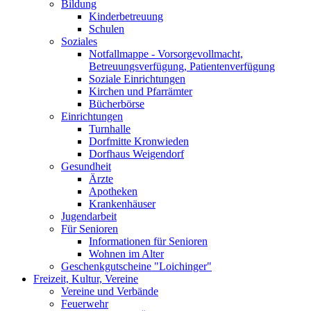
Bildung
Kinderbetreuung
Schulen
Soziales
Notfallmappe - Vorsorgevollmacht,
Betreuungsverfügung, Patientenverfügung
Soziale Einrichtungen
Kirchen und Pfarrämter
Bücherbörse
Einrichtungen
Turnhalle
Dorfmitte Kronwieden
Dorfhaus Weigendorf
Gesundheit
Ärzte
Apotheken
Krankenhäuser
Jugendarbeit
Für Senioren
Informationen für Senioren
Wohnen im Alter
Geschenkgutscheine "Loichinger"
Freizeit, Kultur, Vereine
Vereine und Verbände
Feuerwehr