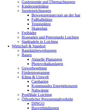
Gastronomie und Übernachtungen
Kinderspielplätze
Sporteinrichtungen
Bewegungsparcours an der Isar
Fußballplätze
Tennisplätze
Skateplatz
Freibäder
Hoagarten und Petersmarkt Loiching
Stadtradeln in Loiching
Wirtschaft & Standort
Bauplatzbewerbungen
Bauen
Aktuelle Planungen
Photovoltaikanlagen
Gewerbegebiete
Förderprogramme
Klima & Umwelt
Carsharing
Kommunales Energiekonzept
Nahwärme
Postfiliale Loiching
Öffentlicher Personennahverkehr
DINGO
Busverbindungen