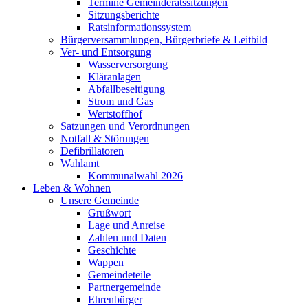
Termine Gemeinderatssitzungen
Sitzungsberichte
Ratsinformationssystem
Bürgerversammlungen, Bürgerbriefe & Leitbild
Ver- und Entsorgung
Wasserversorgung
Kläranlagen
Abfallbeseitigung
Strom und Gas
Wertstoffhof
Satzungen und Verordnungen
Notfall & Störungen
Defibrillatoren
Wahlamt
Kommunalwahl 2026
Leben & Wohnen
Unsere Gemeinde
Grußwort
Lage und Anreise
Zahlen und Daten
Geschichte
Wappen
Gemeindeteile
Partnergemeinde
Ehrenbürger