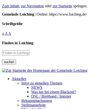
Zum Inhalt
,
zur Navigation
oder
zur Startseite
springen.
Gemeinde Loiching
| Online: https://www.loiching.de/
Schriftgröße
A
A
A
Finden in Loiching
suchen
Aktuelles
Infos zu aktuellen Themen
NEWS
Was tun bei einem Blackout?
DSL / Breitband / Internet
Bekanntmachungen
Stellenangebote