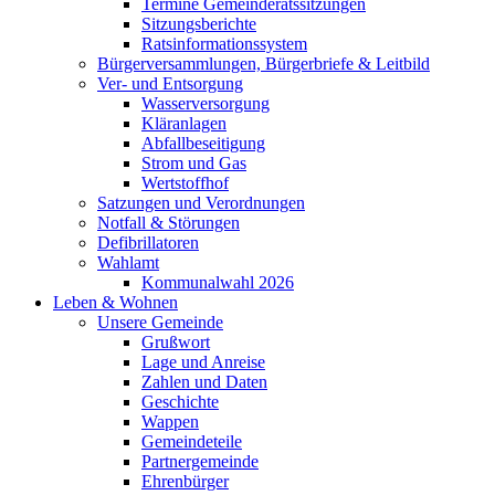
Termine Gemeinderatssitzungen
Sitzungsberichte
Ratsinformationssystem
Bürgerversammlungen, Bürgerbriefe & Leitbild
Ver- und Entsorgung
Wasserversorgung
Kläranlagen
Abfallbeseitigung
Strom und Gas
Wertstoffhof
Satzungen und Verordnungen
Notfall & Störungen
Defibrillatoren
Wahlamt
Kommunalwahl 2026
Leben & Wohnen
Unsere Gemeinde
Grußwort
Lage und Anreise
Zahlen und Daten
Geschichte
Wappen
Gemeindeteile
Partnergemeinde
Ehrenbürger