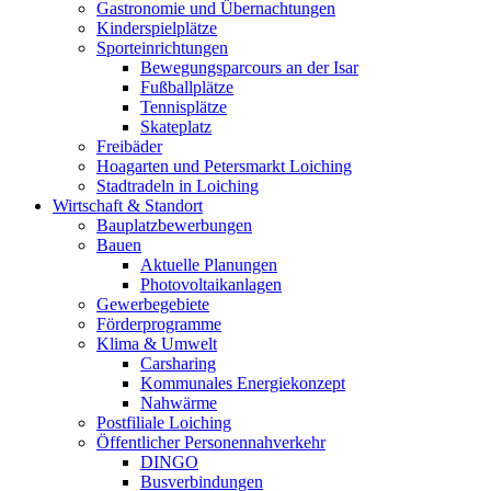
Gastronomie und Übernachtungen
Kinderspielplätze
Sporteinrichtungen
Bewegungsparcours an der Isar
Fußballplätze
Tennisplätze
Skateplatz
Freibäder
Hoagarten und Petersmarkt Loiching
Stadtradeln in Loiching
Wirtschaft & Standort
Bauplatzbewerbungen
Bauen
Aktuelle Planungen
Photovoltaikanlagen
Gewerbegebiete
Förderprogramme
Klima & Umwelt
Carsharing
Kommunales Energiekonzept
Nahwärme
Postfiliale Loiching
Öffentlicher Personennahverkehr
DINGO
Busverbindungen