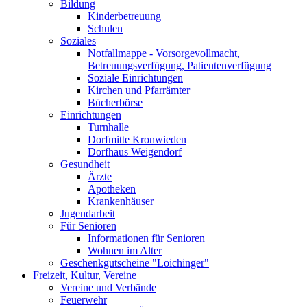
Bildung
Kinderbetreuung
Schulen
Soziales
Notfallmappe - Vorsorgevollmacht,
Betreuungsverfügung, Patientenverfügung
Soziale Einrichtungen
Kirchen und Pfarrämter
Bücherbörse
Einrichtungen
Turnhalle
Dorfmitte Kronwieden
Dorfhaus Weigendorf
Gesundheit
Ärzte
Apotheken
Krankenhäuser
Jugendarbeit
Für Senioren
Informationen für Senioren
Wohnen im Alter
Geschenkgutscheine "Loichinger"
Freizeit, Kultur, Vereine
Vereine und Verbände
Feuerwehr