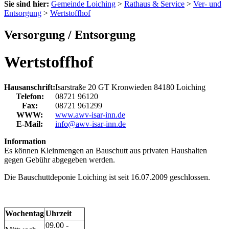
Sie sind hier:
Gemeinde Loiching
>
Rathaus & Service
>
Ver- und
Entsorgung
>
Wertstoffhof
Versorgung / Entsorgung
Wertstoffhof
Hausanschrift:
Isarstraße 20
GT Kronwieden
84180
Loiching
Telefon:
08721 96120
Fax:
08721 961299
WWW:
www.awv-isar-inn.de
E-Mail:
info@awv-isar-inn.de
Information
Es können Kleinmengen an Bauschutt aus privaten Haushalten
gegen Gebühr abgegeben werden.
Die Bauschuttdeponie Loiching ist seit 16.07.2009 geschlossen.
Wochentag
Uhrzeit
09.00 -