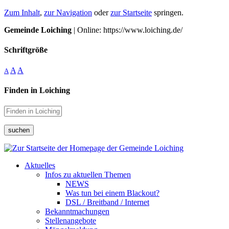
Zum Inhalt
,
zur Navigation
oder
zur Startseite
springen.
Gemeinde Loiching
| Online: https://www.loiching.de/
Schriftgröße
A
A
A
Finden in Loiching
suchen
Aktuelles
Infos zu aktuellen Themen
NEWS
Was tun bei einem Blackout?
DSL / Breitband / Internet
Bekanntmachungen
Stellenangebote