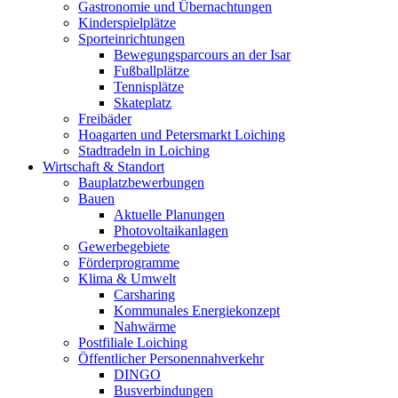
Gastronomie und Übernachtungen
Kinderspielplätze
Sporteinrichtungen
Bewegungsparcours an der Isar
Fußballplätze
Tennisplätze
Skateplatz
Freibäder
Hoagarten und Petersmarkt Loiching
Stadtradeln in Loiching
Wirtschaft & Standort
Bauplatzbewerbungen
Bauen
Aktuelle Planungen
Photovoltaikanlagen
Gewerbegebiete
Förderprogramme
Klima & Umwelt
Carsharing
Kommunales Energiekonzept
Nahwärme
Postfiliale Loiching
Öffentlicher Personennahverkehr
DINGO
Busverbindungen