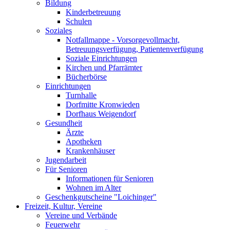
Bildung
Kinderbetreuung
Schulen
Soziales
Notfallmappe - Vorsorgevollmacht,
Betreuungsverfügung, Patientenverfügung
Soziale Einrichtungen
Kirchen und Pfarrämter
Bücherbörse
Einrichtungen
Turnhalle
Dorfmitte Kronwieden
Dorfhaus Weigendorf
Gesundheit
Ärzte
Apotheken
Krankenhäuser
Jugendarbeit
Für Senioren
Informationen für Senioren
Wohnen im Alter
Geschenkgutscheine "Loichinger"
Freizeit, Kultur, Vereine
Vereine und Verbände
Feuerwehr