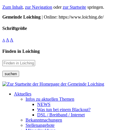
Zum Inhalt
,
zur Navigation
oder
zur Startseite
springen.
Gemeinde Loiching
| Online: https://www.loiching.de/
Schriftgröße
A
A
A
Finden in Loiching
suchen
Aktuelles
Infos zu aktuellen Themen
NEWS
Was tun bei einem Blackout?
DSL / Breitband / Internet
Bekanntmachungen
Stellenangebote