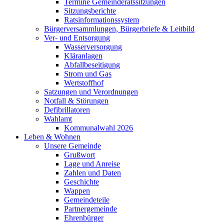
Termine Gemeinderatssitzungen
Sitzungsberichte
Ratsinformationssystem
Bürgerversammlungen, Bürgerbriefe & Leitbild
Ver- und Entsorgung
Wasserversorgung
Kläranlagen
Abfallbeseitigung
Strom und Gas
Wertstoffhof
Satzungen und Verordnungen
Notfall & Störungen
Defibrillatoren
Wahlamt
Kommunalwahl 2026
Leben & Wohnen
Unsere Gemeinde
Grußwort
Lage und Anreise
Zahlen und Daten
Geschichte
Wappen
Gemeindeteile
Partnergemeinde
Ehrenbürger