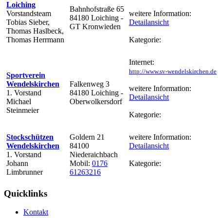
Loiching
Bahnhofstraße 65
Vorstandsteam
weitere Information:
84180 Loiching -
Tobias Sieber,
Detailansicht
GT Kronwieden
Thomas Haslbeck,
Thomas Herrmann
Kategorie:
Internet:
http://www.sv-wendelskirchen.de
Sportverein
Wendelskirchen
Falkenweg 3
weitere Information:
1. Vorstand
84180 Loiching -
Detailansicht
Michael
Oberwolkersdorf
Steinmeier
Kategorie:
Stockschützen
Goldern 21
weitere Information:
Wendelskirchen
84100
Detailansicht
1. Vorstand
Niederaichbach
Johann
Mobil:
0176
Kategorie:
Limbrunner
61263216
Quicklinks
Kontakt