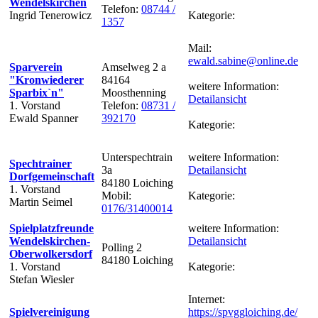
Wendelskirchen
Telefon:
08744 /
Ingrid Tenerowicz
Kategorie:
1357
Mail:
ewald.sabine@online.de
Sparverein
Amselweg 2 a
"Kronwiederer
84164
weitere Information:
Sparbix`n"
Moosthenning
Detailansicht
1. Vorstand
Telefon:
08731 /
Ewald Spanner
392170
Kategorie:
Unterspechtrain
weitere Information:
Spechtrainer
3a
Detailansicht
Dorfgemeinschaft
84180 Loiching
1. Vorstand
Mobil:
Kategorie:
Martin Seimel
0176/31400014
Spielplatzfreunde
weitere Information:
Wendelskirchen-
Detailansicht
Polling 2
Oberwolkersdorf
84180 Loiching
1. Vorstand
Kategorie:
Stefan Wiesler
Internet:
Spielvereinigung
https://spvggloiching.de/