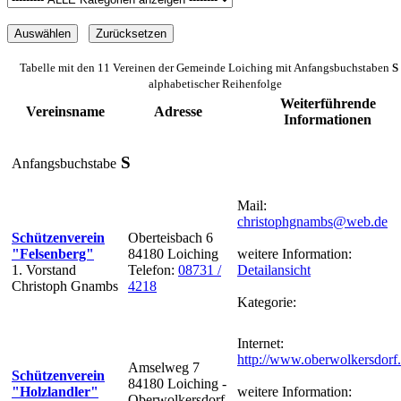
Tabelle mit den 11 Vereinen der Gemeinde Loiching mit Anfangsbuchstaben
S
alphabetischer Reihenfolge
Weiterführende
Vereinsname
Adresse
Informationen
S
Anfangsbuchstabe
Mail:
christophgnambs@web.de
Schützenverein
Oberteisbach 6
"Felsenberg"
84180 Loiching
weitere Information:
1. Vorstand
Telefon:
08731 /
Detailansicht
Christoph Gnambs
4218
Kategorie:
Internet:
http://www.oberwolkersdorf.
Amselweg 7
Schützenverein
84180 Loiching -
"Holzlandler"
weitere Information:
Oberwolkersdorf