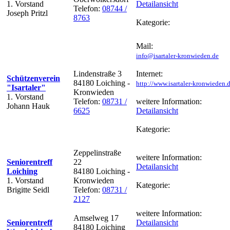
1. Vorstand
Detailansicht
Telefon:
08744 /
Joseph Pritzl
8763
Kategorie:
Mail:
info@isartaler-kronwieden.de
Lindenstraße 3
Internet:
Schützenverein
84180 Loiching -
http://www.isartaler-kronwieden.
"Isartaler"
Kronwieden
1. Vorstand
Telefon:
08731 /
weitere Information:
Johann Hauk
6625
Detailansicht
Kategorie:
Zeppelinstraße
weitere Information:
Seniorentreff
22
Detailansicht
Loiching
84180 Loiching -
1. Vorstand
Kronwieden
Kategorie:
Brigitte Seidl
Telefon:
08731 /
2127
weitere Information:
Amselweg 17
Seniorentreff
Detailansicht
84180 Loiching